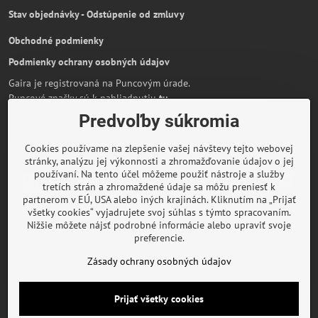
Stav objednávky - Odstúpenie od zmluvy
Obchodné podmienky
Podmienky ochrany osobných údajov
Gaira je registrovaná na Puncovým úrade.
Puncové značky sú k nahliadnutiu
tu
.
Predvoľby súkromia
Partnerská stránka:
AmiraShop.sk
Bypami.cz
Cookies používame na zlepšenie vašej návštevy tejto webovej
Informácie o platbe kartou
stránky, analýzu jej výkonnosti a zhromažďovanie údajov o jej
používaní. Na tento účel môžeme použiť nástroje a služby
tretích strán a zhromaždené údaje sa môžu preniesť k
partnerom v EÚ, USA alebo iných krajinách. Kliknutím na „Prijať
všetky cookies“ vyjadrujete svoj súhlas s týmto spracovaním.
O značke Gaira
Nižšie môžete nájsť podrobné informácie alebo upraviť svoje
preferencie.
Rady a inšpirácie
Zásady ochrany osobných údajov
©
2026
Copyright
Prijať všetky cookies
Predvoľby súkromia
Zásady ochrany osobných údajov
Podmienky používania