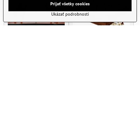
Prijať všetky cookies
Ukázať podrobnosti
Šach drevený SH470
Šach drevený SH96
39x39cm
40x40cm
Skladom
Skladom
119 €
275 €
Do košíka
Do košíka
Nie sú žiadne ďalšie produkty.
1
2