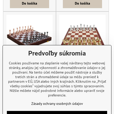
Do košíka
Do košíka
Predvoľby súkromia
Cookies používame na zlepšenie vašej návštevy tejto webovej
Šachy Magnetické SH410
Šach drevený SH430
stránky, analýzu jej výkonnosti a zhromažďovanie údajov o jej
30x30cm
39x39cm
používaní. Na tento účel môžeme použiť nástroje a služby
Skladom
Skladom
tretích strán a zhromaždené údaje sa môžu preniesť k
127 €
172 €
partnerom v EÚ, USA alebo iných krajinách. Kliknutím na „Prijať
všetky cookies“ vyjadrujete svoj súhlas s týmto spracovaním.
Do košíka
Do košíka
Nižšie môžete nájsť podrobné informácie alebo upraviť svoje
preferencie.
Zásady ochrany osobných údajov