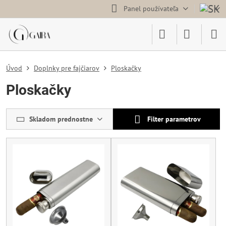
Panel používateľa
Úvod
Doplnky pre fajčiarov
Ploskačky
Ploskačky
Skladom prednostne
Filter parametrov