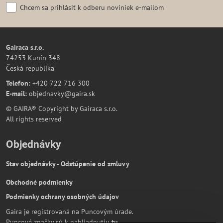
Chcem sa prihlásiť k odberu noviniek e-mailom
Gairaca s.r.o.
74253 Kunín 348
Česká republika
Telefon:
+420 722 716 300
E-mail:
objednavky@gaira.sk
© GAIRA® Copyright by Gairaca s.r.o.
All rights reserved
Objednávky
Stav objednávky - Odstúpenie od zmluvy
Obchodné podmienky
Podmienky ochrany osobných údajov
Gaira je registrovaná na Puncovým úrade.
Puncové značky sú k nahliadnutiu
tu
.