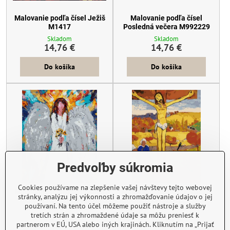
Malovanie podľa čísel Ježiš
Malovanie podľa čísel
M1417
Posledná večera M992229
Skladom
Skladom
14,76 €
14,76 €
Do košíka
Do košíka
Predvoľby súkromia
Cookies používame na zlepšenie vašej návštevy tejto webovej
Malovanie podľa čísel Anjel
Malovanie podľa čísel Ježiš
stránky, analýzu jej výkonnosti a zhromažďovanie údajov o jej
s kvety M992442
M992107
používaní. Na tento účel môžeme použiť nástroje a služby
Skladom
Skladom
tretích strán a zhromaždené údaje sa môžu preniesť k
14,76 €
14,76 €
partnerom v EÚ, USA alebo iných krajinách. Kliknutím na „Prijať