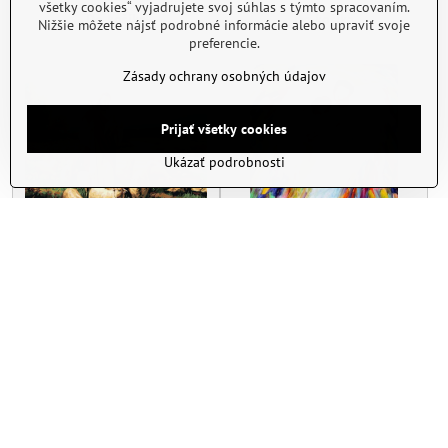
všetky cookies“ vyjadrujete svoj súhlas s týmto spracovaním.
Do košíka
Do košíka
Nižšie môžete nájsť podrobné informácie alebo upraviť svoje
preferencie.
Zásady ochrany osobných údajov
Prijať všetky cookies
Ukázať podrobnosti
Malovanie podľa čísel
Malovanie podľa čísel
Pastier M991772
Anjelské objatie M991975
Skladom
Skladom
14,76 €
14,76 €
Do košíka
Do košíka