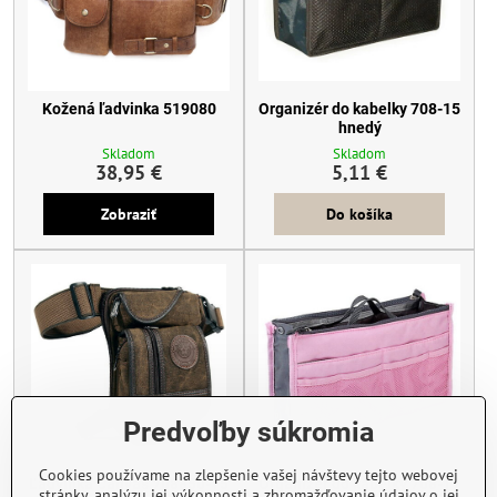
Kožená ľadvinka 519080
Organizér do kabelky 708-15
hnedý
Skladom
Skladom
38,95 €
5,11 €
Zobraziť
Do košíka
Predvoľby súkromia
Cookies používame na zlepšenie vašej návštevy tejto webovej
Ľadvinka Canvas 708850-15
Organizér do kabelky 708-17
stránky, analýzu jej výkonnosti a zhromažďovanie údajov o jej