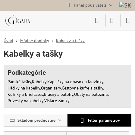
Panel používateľa
Úvod
Módne doplnky
Kabelky a tašky
Kabelky a tašky
Podkategórie
Pánské tašky
Kabelky
Kapsičky na opasok a ľadvinky
Háčiky na kabelky
Organizery
Cestovné kufre a tašky
Kufríky a briefcases
Brašny a batohy
Obaly na batožinu
Prívesky na kabelky
Visiace zámky
Skladom prednostne
Filter parametrov