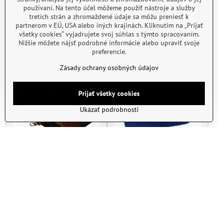
svetlo ružovy
používaní. Na tento účel môžeme použiť nástroje a služby
Skladom
Skladom
tretích strán a zhromaždené údaje sa môžu preniesť k
43,05 €
5,11 €
partnerom v EÚ, USA alebo iných krajinách. Kliknutím na „Prijať
všetky cookies“ vyjadrujete svoj súhlas s týmto spracovaním.
Do košíka
Do košíka
Nižšie môžete nájsť podrobné informácie alebo upraviť svoje
preferencie.
Zásady ochrany osobných údajov
Prijať všetky cookies
Ukázať podrobnosti
Kapsička na opasok 59040-
Organizér do kabelky 708-18
15
tmavo modrý
Skladom
Skladom
10,15 €
5,11 €
Do košíka
Do košíka