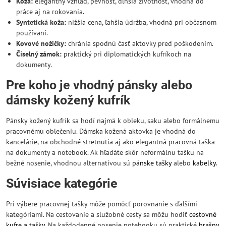
Koža:
elegantný vzhľad, pevnosť, dlhšia životnosť, vhodná do
práce aj na rokovania.
Syntetická koža:
nižšia cena, ľahšia údržba, vhodná pri občasnom
používaní.
Kovové nožičky:
chránia spodnú časť aktovky pred poškodením.
Číselný zámok:
praktický pri diplomatických kufríkoch na
dokumenty.
Pre koho je vhodný pánsky alebo
dámsky kožený kufrík
Pánsky kožený kufrík sa hodí najmä k obleku, saku alebo formálnemu
pracovnému oblečeniu. Dámska kožená aktovka je vhodná do
kancelárie, na obchodné stretnutia aj ako elegantná pracovná taška
na dokumenty a notebook. Ak hľadáte skôr neformálnu tašku na
bežné nosenie, vhodnou alternatívou sú
pánske tašky
alebo
kabelky
.
Súvisiace kategórie
Pri výbere pracovnej tašky môže pomôcť porovnanie s ďalšími
kategóriami. Na cestovanie a služobné cesty sa môžu hodiť
cestovné
kufre a tašky
. Na každodenné nosenie notebooku sú praktické
brašny