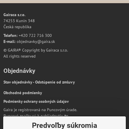
Gairaca s.r.o.
74253 Kunín 348
Česká republika
Telefon:
+420 722 716 300
E-mail:
objednavky@gaira.sk
© GAIRA® Copyright by Gairaca s.r.o.
All rights reserved
Objednávky
Stav objednávky - Odstúpenie od zmluvy
Obchodné podmienky
Podmienky ochrany osobných údajov
Gaira je registrovaná na Puncovým úrade.
Puncové značky sú k nahliadnutiu
tu
.
Predvoľby súkromia
Partnerská stránka:
AmiraShop.sk
Bypami.cz