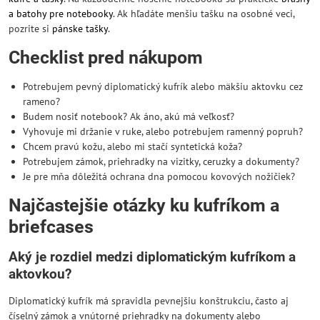
a batohy pre notebooky
. Ak hľadáte menšiu tašku na osobné veci,
pozrite si
pánske tašky
.
Checklist pred nákupom
Potrebujem pevný diplomatický kufrík alebo mäkšiu aktovku cez
rameno?
Budem nosiť notebook? Ak áno, akú má veľkosť?
Vyhovuje mi držanie v ruke, alebo potrebujem ramenný popruh?
Chcem pravú kožu, alebo mi stačí syntetická koža?
Potrebujem zámok, priehradky na vizitky, ceruzky a dokumenty?
Je pre mňa dôležitá ochrana dna pomocou kovových nožičiek?
Najčastejšie otázky ku kufríkom a
briefcases
Aký je rozdiel medzi diplomatickým kufríkom a
aktovkou?
Diplomatický kufrík má spravidla pevnejšiu konštrukciu, často aj
číselný zámok a vnútorné priehradky na dokumenty alebo