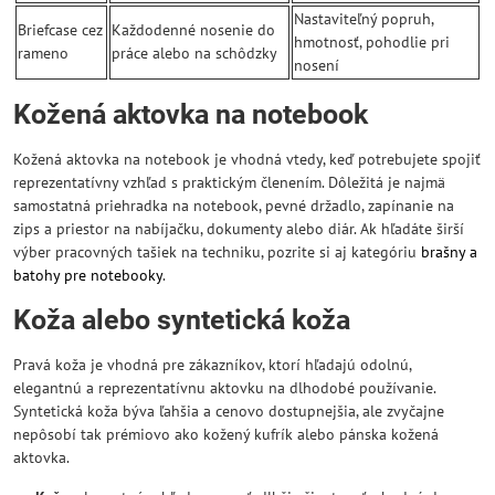
Nastaviteľný popruh,
Briefcase cez
Každodenné nosenie do
hmotnosť, pohodlie pri
rameno
práce alebo na schôdzky
nosení
Kožená aktovka na notebook
Kožená aktovka na notebook je vhodná vtedy, keď potrebujete spojiť
reprezentatívny vzhľad s praktickým členením. Dôležitá je najmä
samostatná priehradka na notebook, pevné držadlo, zapínanie na
zips a priestor na nabíjačku, dokumenty alebo diár. Ak hľadáte širší
výber pracovných tašiek na techniku, pozrite si aj kategóriu
brašny a
batohy pre notebooky
.
Koža alebo syntetická koža
Pravá koža je vhodná pre zákazníkov, ktorí hľadajú odolnú,
elegantnú a reprezentatívnu aktovku na dlhodobé používanie.
Syntetická koža býva ľahšia a cenovo dostupnejšia, ale zvyčajne
nepôsobí tak prémiovo ako kožený kufrík alebo pánska kožená
aktovka.