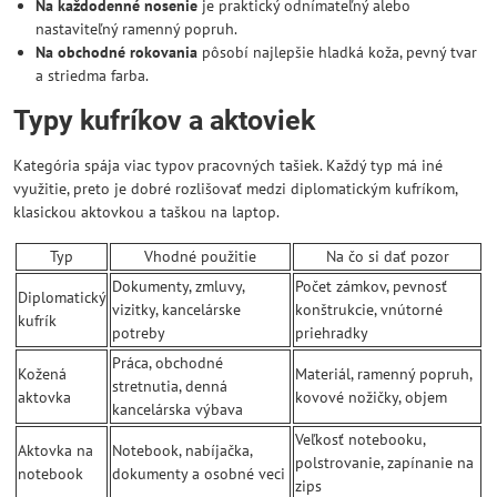
Na každodenné nosenie
je praktický odnímateľný alebo
nastaviteľný ramenný popruh.
Na obchodné rokovania
pôsobí najlepšie hladká koža, pevný tvar
a striedma farba.
Typy kufríkov a aktoviek
Kategória spája viac typov pracovných tašiek. Každý typ má iné
využitie, preto je dobré rozlišovať medzi diplomatickým kufríkom,
klasickou aktovkou a taškou na laptop.
Typ
Vhodné použitie
Na čo si dať pozor
Dokumenty, zmluvy,
Počet zámkov, pevnosť
Diplomatický
vizitky, kancelárske
konštrukcie, vnútorné
kufrík
potreby
priehradky
Práca, obchodné
Kožená
Materiál, ramenný popruh,
stretnutia, denná
aktovka
kovové nožičky, objem
kancelárska výbava
Veľkosť notebooku,
Aktovka na
Notebook, nabíjačka,
polstrovanie, zapínanie na
notebook
dokumenty a osobné veci
zips