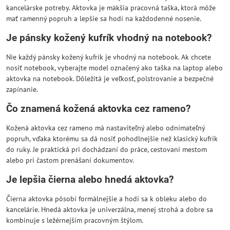
kancelárske potreby. Aktovka je mäkšia pracovná taška, ktorá môže
mať ramenný popruh a lepšie sa hodí na každodenné nosenie.
Je pánsky kožený kufrík vhodný na notebook?
Nie každý pánsky kožený kufrík je vhodný na notebook. Ak chcete
nosiť notebook, vyberajte model označený ako taška na laptop alebo
aktovka na notebook. Dôležitá je veľkosť, polstrovanie a bezpečné
zapínanie.
Čo znamená kožená aktovka cez rameno?
Kožená aktovka cez rameno má nastaviteľný alebo odnímateľný
popruh, vďaka ktorému sa dá nosiť pohodlnejšie než klasický kufrík
do ruky. Je praktická pri dochádzaní do práce, cestovaní mestom
alebo pri častom prenášaní dokumentov.
Je lepšia čierna alebo hnedá aktovka?
Čierna aktovka pôsobí formálnejšie a hodí sa k obleku alebo do
kancelárie. Hnedá aktovka je univerzálna, menej strohá a dobre sa
kombinuje s ležérnejším pracovným štýlom.