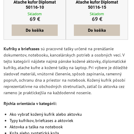
Atache kufor Diplomat
Atache kufor Diplomat
50116-10
50116-15
Skladom
Skladom
69 €
69 €
Do košíka
Do košíka
Kufríky a briefcases
sú pracovné tašky určené na prenášanie
dokumentov, notebooku, kancelárskych potrieb a osobných vecí. V
tejto kategórii nájdete najmä pánske kožené aktovky, diplomatické
kufríky, atache kufre a kožené tašky na laptop. Pri výbere je dôležité
sledovať materiál, vnútorné členenie, spôsob zapínania, ramenný
popruh, ochranu dna a priestor na notebook. Kožený kufrík pôsobí
reprezentatívne na obchodných stretnutiach, zatiaľ čo aktovka cez
rameno je praktickejšia na každodenné nosenie.
Rýchla orientácia v kategórii:
Ako vybrať kožený kufrík alebo aktovku
Typy kufríkov, briefcases a aktoviek
Aktovka a taška na notebook
Koža alebo syntetická koža