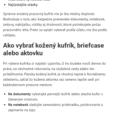
Najčastejšie otázky
Správne zvolený pracovný kufrík nie je iba módny doplnok.
Rozhoduje o tom, ako bezpečne prenesiete dokumenty, notebook,
zmluvy, nabíjačku, vizitky aj drobnosti, ktoré potrebujete počas
pracovného dňa. Preto sa oplatí vyberať podľa účelu, nie iba podľa
vzhľadu.
Ako vybrať kožený kufrík, briefcase
alebo aktovku
Pri výbere kufríka si najskôr ujasnite, či ho budete nosiť denne do
práce, na obchodné rokovania, na služobné cesty alebo len
príležitostne. Pánsky kožený kufrík je vhodný najmä k formálnemu
oblečeniu, zatiaľ čo kožená aktovka cez rameno lepšie sedí pri
každodennom presune mestom.
Na dokumenty
vyberajte pevnejší kufrík alebo atache kufor s
členeným vnútrom.
Na notebook
sledujte samostatnú priehradku, polstrovanie a
zapínanie na zips.