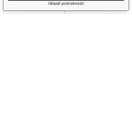
Ukázať podrobnosti
Prívesok na kľúče Lapač
Prívesok na kľúče a kabelku
snov 3014
30816
Skladom
Skladom
5 €
5,94 €
Zobraziť
Zobraziť