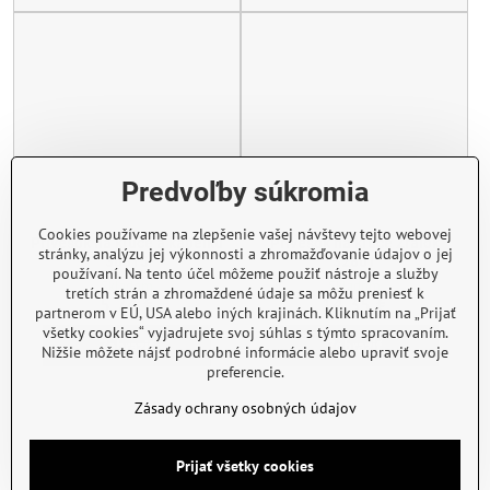
Predvoľby súkromia
Cookies používame na zlepšenie vašej návštevy tejto webovej
Prívesok na kľúče a kabelku
Prívesok na kľúče Žralok
stránky, analýzu jej výkonnosti a zhromažďovanie údajov o jej
30815
32801
používaní. Na tento účel môžeme použiť nástroje a služby
Skladom
Skladom
tretích strán a zhromaždené údaje sa môžu preniesť k
5,74 €
14,35 €
partnerom v EÚ, USA alebo iných krajinách. Kliknutím na „Prijať
všetky cookies“ vyjadrujete svoj súhlas s týmto spracovaním.
Zobraziť
Zobraziť
Nižšie môžete nájsť podrobné informácie alebo upraviť svoje
preferencie.
Zásady ochrany osobných údajov
Prijať všetky cookies