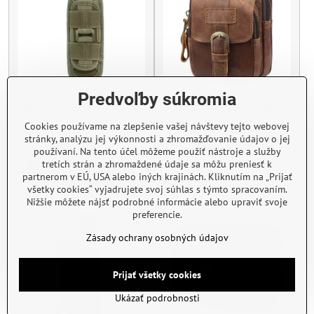
Predvoľby súkromia
Puzdro na svietidlo otočné
Kapsička na opasok 56371-
P140
15
Cookies používame na zlepšenie vašej návštevy tejto webovej
Skladom
Skladom
stránky, analýzu jej výkonnosti a zhromažďovanie údajov o jej
8,50 €
34,20 €
používaní. Na tento účel môžeme použiť nástroje a služby
tretích strán a zhromaždené údaje sa môžu preniesť k
Zobraziť
Do košíka
partnerom v EÚ, USA alebo iných krajinách. Kliknutím na „Prijať
všetky cookies“ vyjadrujete svoj súhlas s týmto spracovaním.
Nižšie môžete nájsť podrobné informácie alebo upraviť svoje
preferencie.
Zásady ochrany osobných údajov
Prijať všetky cookies
Ukázať podrobnosti