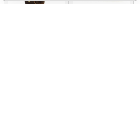
Puzdro na golfové loptičky
Kapsička na opasok 58163
55014-15
Skladom
Skladom
45 €
46 €
Do košíka
Zobraziť
Puzdro na zapaľovač 5732
Puzdro na zapaľovač 5710
Skladom
Skladom
18 €
13,60 €