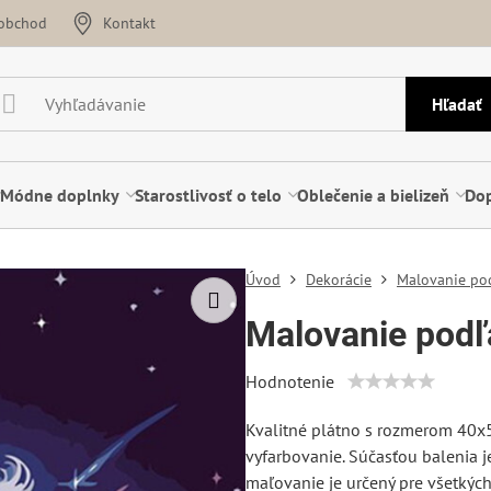
oobchod
Kontakt
Hľadať
Módne doplnky
Starostlivosť o telo
Oblečenie a bielizeň
Dop
Úvod
Dekorácie
Malovanie pod
Malovanie podľ
Hodnotenie
Kvalitné plátno s rozmerom 40x
vyfarbovanie. Súčasťou balenia je 
maľovanie je určený pre všetkých,