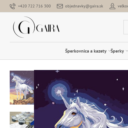
+420 722 716 300
objednavky@gaira.sk
veľk
Šperkovnica a kazety
Šperky