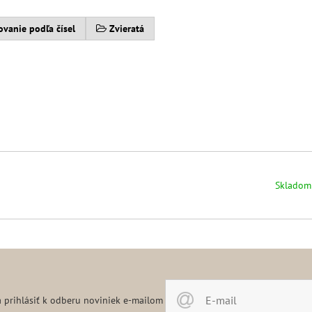
ovanie podľa čísel
Zvieratá
Skladom
 prihlásiť k odberu noviniek e-mailom