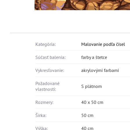
Kategória:
Malovanie podľa čísel
Súčasť balenia:
farby a štetce
Vykresľovanie:
akrylovými farbami
Požadované
S plátnom
vlastnosti:
Rozmery:
40 x 50 cm
Šírka:
50 cm
Výška:
40 cm