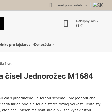
Panel používateľa
Nákupný košík
0 €
lnky pre fajčiarov
Dekorácia
ľa čísel
a čísel Jednorožec M1684
50 cm s predtlačenou číselnou schémou pre jednoduché
sada farieb podľa čísel a 3 štetce rôznej veľkosti. Tento štýl
 ktorí chcú nielen maľovať, ale aj vkusne vybaviť izbu.