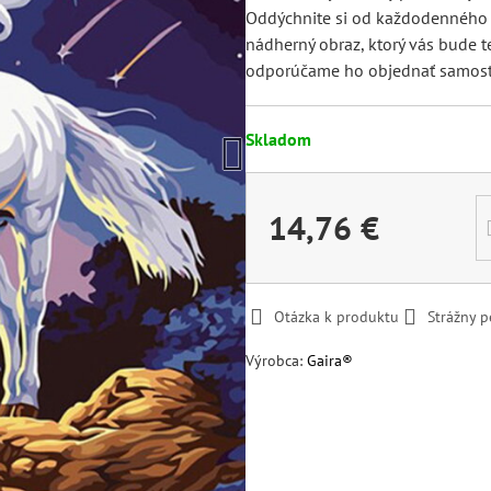
Oddýchnite si od každodenného s
nádherný obraz, ktorý vás bude te
odporúčame ho objednať samost
Skladom
14,76 €
Otázka k produktu
Strážny p
Výrobca:
Gaira®