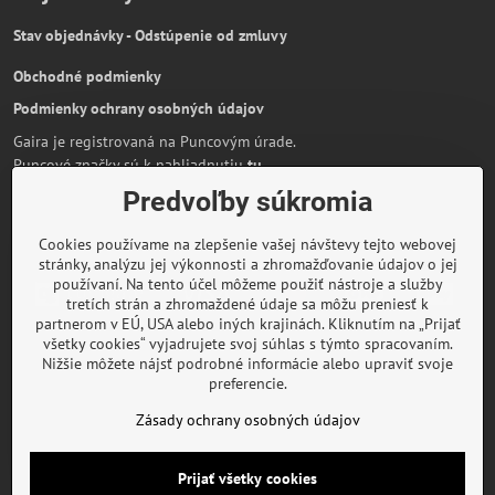
Stav objednávky - Odstúpenie od zmluvy
Obchodné podmienky
Podmienky ochrany osobných údajov
Gaira je registrovaná na Puncovým úrade.
Puncové značky sú k nahliadnutiu
tu
.
Predvoľby súkromia
Partnerská stránka:
AmiraShop.sk
Bypami.cz
Cookies používame na zlepšenie vašej návštevy tejto webovej
Informácie o platbe kartou
stránky, analýzu jej výkonnosti a zhromažďovanie údajov o jej
používaní. Na tento účel môžeme použiť nástroje a služby
tretích strán a zhromaždené údaje sa môžu preniesť k
partnerom v EÚ, USA alebo iných krajinách. Kliknutím na „Prijať
všetky cookies“ vyjadrujete svoj súhlas s týmto spracovaním.
O značke Gaira
Nižšie môžete nájsť podrobné informácie alebo upraviť svoje
preferencie.
Rady a inšpirácie
Zásady ochrany osobných údajov
©
2026
Copyright
Predvoľby súkromia
Zásady ochrany osobných údajov
Prijať všetky cookies