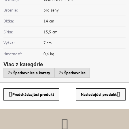
Určenie:
pro ženy
Dĺžka:
14 cm
Šírka:
15,5 cm
Výška:
7 cm
Hmotnosť:
0,4 kg
Viac z kategórie
Šperkovnice a kazety
Šperkovnice
Predchádzajúci produkt
Nasledujúci produkt