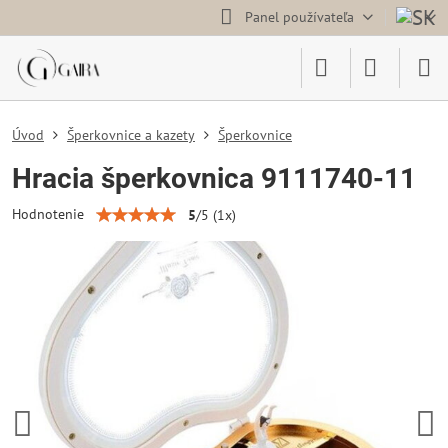
Panel používateľa
Úvod
Šperkovnice a kazety
Šperkovnice
Hracia šperkovnica 9111740-11
Hodnotenie
5
/
5
(
1
x)