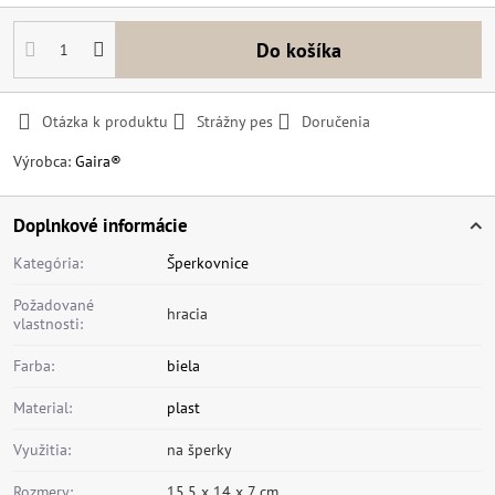
Do košíka
Otázka k produktu
Strážny pes
Doručenia
Výrobca:
Gaira®
Doplnkové informácie
Kategória:
Šperkovnice
Požadované
hracia
vlastnosti:
Farba:
biela
Material:
plast
Využitia:
na šperky
Rozmery:
15,5 x 14 x 7 cm