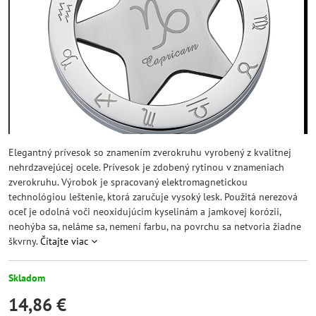
Elegantný prívesok so znamením zverokruhu vyrobený z kvalitnej
nehrdzavejúcej ocele. Prívesok je zdobený rytinou v znameniach
zverokruhu. Výrobok je spracovaný elektromagnetickou
technológiou leštenie, ktorá zaručuje vysoký lesk. Použitá nerezová
oceľ je odolná voči neoxidujúcim kyselinám a jamkovej korózii,
neohýba sa, neláme sa, nemení farbu, na povrchu sa netvoria žiadne
škvrny.
Čítajte viac
Skladom
14,86 €