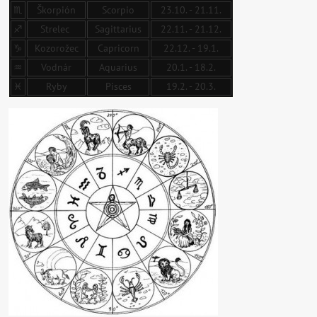
♏
Škorpión
Scorpio
23.10. - 21.11.
♐
Strelec
Sagittarius
22.11. - 21.12.
♑
Kozorožec
Capricorn
22.12. - 19.1.
♒
Vodnár
Aquarius
20.1. - 18.2.
♓
Ryby
Pisces
19.2. - 20.3.