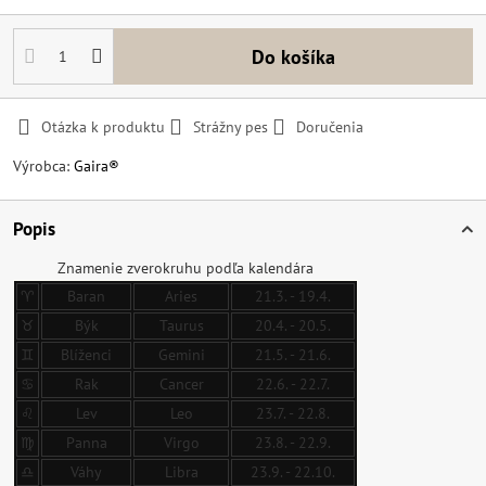
Do košíka
Otázka k produktu
Strážny pes
Doručenia
Výrobca:
Gaira®
Popis
Znamenie zverokruhu podľa kalendára
♈
Baran
Aries
21.3. - 19.4.
♉
Býk
Taurus
20.4. - 20.5.
♊
Blíženci
Gemini
21.5. - 21.6.
♋
Rak
Cancer
22.6. - 22.7.
♌
Lev
Leo
23.7. - 22.8.
♍
Panna
Virgo
23.8. - 22.9.
♎
Váhy
Libra
23.9. - 22.10.