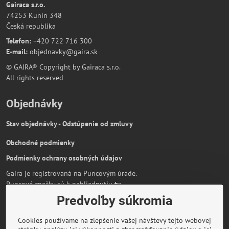
Gairaca s.r.o.
74253 Kunín 348
Česká republika
Telefon:
+420 722 716 300
E-mail:
objednavky@gaira.sk
© GAIRA® Copyright by Gairaca s.r.o.
All rights reserved
Objednávky
Stav objednávky - Odstúpenie od zmluvy
Obchodné podmienky
Podmienky ochrany osobných údajov
Gaira je registrovaná na Puncovým úrade.
Puncové značky sú k nahliadnutiu
tu
.
Predvoľby súkromia
Partnerská stránka:
AmiraShop.sk
Bypami.cz
Cookies používame na zlepšenie vašej návštevy tejto webovej
Informácie o platbe kartou