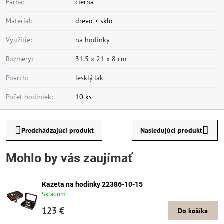
Farba:
čierna
Material:
drevo + sklo
Využitie:
na hodinky
Rozmery:
31,5 x 21 x 8 cm
Povrch:
lesklý lak
Počet hodiniek:
10 ks
Predchádzajúci produkt
Nasledujúci produkt
Mohlo by vás zaujímať
Kazeta na hodinky 22386-10-15
Skladom
123 €
Do košíka