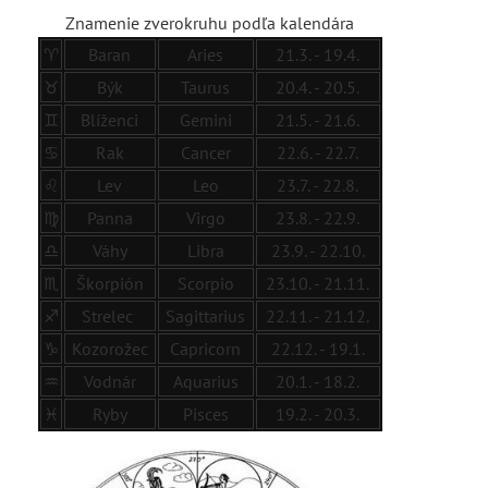
Znamenie zverokruhu podľa kalendára
♈
Baran
Aries
21.3. - 19.4.
♉
Býk
Taurus
20.4. - 20.5.
♊
Blíženci
Gemini
21.5. - 21.6.
♋
Rak
Cancer
22.6. - 22.7.
♌
Lev
Leo
23.7. - 22.8.
♍
Panna
Virgo
23.8. - 22.9.
♎
Váhy
Libra
23.9. - 22.10.
♏
Škorpión
Scorpio
23.10. - 21.11.
♐
Strelec
Sagittarius
22.11. - 21.12.
♑
Kozorožec
Capricorn
22.12. - 19.1.
♒
Vodnár
Aquarius
20.1. - 18.2.
♓
Ryby
Pisces
19.2. - 20.3.