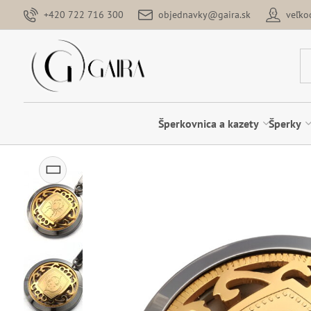
+420 722 716 300
objednavky@gaira.sk
veľk
Šperkovnica a kazety
Šperky