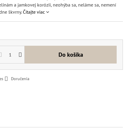
elinám a jamkovej korózii, neohýba sa, neláme sa, nemení
adne škvrny.
Čítajte viac
Do košíka
es
Doručenia