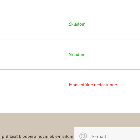
Skladom
Skladom
Momentálne nedostupné
 prihlásiť k odberu noviniek e-mailom