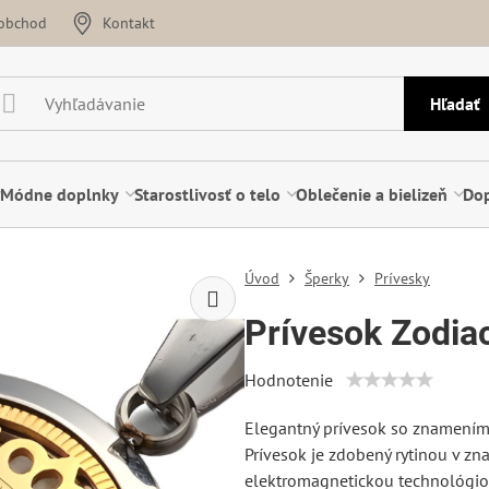
oobchod
Kontakt
Hľadať
Módne doplnky
Starostlivosť o telo
Oblečenie a bielizeň
Dop
Úvod
Šperky
Prívesky
Prívesok Zodia
Hodnotenie
Elegantný prívesok so znamením 
Prívesok je zdobený rytinou v z
elektromagnetickou technológiou 