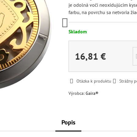
je odolná voči neoxidujúcim kys
farbu, na povrchu sa netvoria ži
Skladom
16,81 €
Otázka k produktu
Strážny p
Výrobca:
Gaira®
Popis