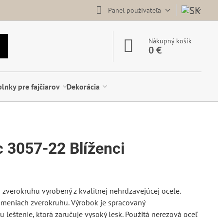
Panel používateľa
Nákupný košík
0 €
lnky pre fajčiarov
Dekorácia
c 3057-22 Blíženci
zverokruhu vyrobený z kvalitnej nehrdzavejúcej ocele.
nameniach zverokruhu. Výrobok je spracovaný
leštenie, ktorá zaručuje vysoký lesk. Použitá nerezová oceľ