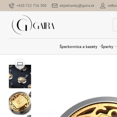
+420 722 716 300
objednavky@gaira.sk
veľk
Šperkovnica a kazety
Šperky