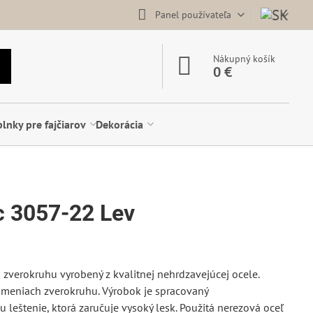
Panel používateľa
Nákupný košík
0 €
lnky pre fajčiarov
Dekorácia
c 3057-22 Lev
zverokruhu vyrobený z kvalitnej nehrdzavejúcej ocele.
nameniach zverokruhu. Výrobok je spracovaný
leštenie, ktorá zaručuje vysoký lesk. Použitá nerezová oceľ