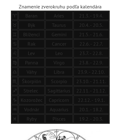
Znamenie zverokruhu podľa kalendára
♈
Baran
Aries
21.3. - 19.4.
♉
Býk
Taurus
20.4. - 20.5.
♊
Blíženci
Gemini
21.5. - 21.6.
♋
Rak
Cancer
22.6. - 22.7.
♌
Lev
Leo
23.7. - 22.8.
♍
Panna
Virgo
23.8. - 22.9.
♎
Váhy
Libra
23.9. - 22.10.
♏
Škorpión
Scorpio
23.10. - 21.11.
♐
Strelec
Sagittarius
22.11. - 21.12.
♑
Kozorožec
Capricorn
22.12. - 19.1.
♒
Vodnár
Aquarius
20.1. - 18.2.
♓
Ryby
Pisces
19.2. - 20.3.