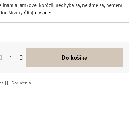
elinám a jamkovej korózii, neohýba sa, neláme sa, nemení
adne škvrny.
Čítajte viac
Do košíka
es
Doručenia