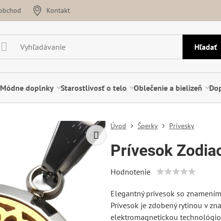
oobchod
Kontakt
Hľadať
Módne doplnky
Starostlivosť o telo
Oblečenie a bielizeň
Dop
Úvod
Šperky
Prívesky
Prívesok Zodia
Hodnotenie
Elegantný prívesok so znamením 
Prívesok je zdobený rytinou v z
elektromagnetickou technológiou 