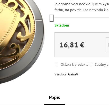
je odolná voči neoxidujúcim kys
farbu, na povrchu sa netvoria ži
Skladom
16,81 €
Otázka k produktu
Strážny p
Výrobca:
Gaira®
Popis