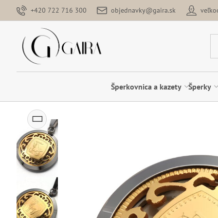
+420 722 716 300
objednavky@gaira.sk
veľk
Šperkovnica a kazety
Šperky