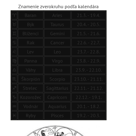
Znamenie zverokruhu podľa kalendára
♈
Baran
Aries
21.3. - 19.4.
♉
Býk
Taurus
20.4. - 20.5.
♊
Blíženci
Gemini
21.5. - 21.6.
♋
Rak
Cancer
22.6. - 22.7.
♌
Lev
Leo
23.7. - 22.8.
♍
Panna
Virgo
23.8. - 22.9.
♎
Váhy
Libra
23.9. - 22.10.
♏
Škorpión
Scorpio
23.10. - 21.11.
♐
Strelec
Sagittarius
22.11. - 21.12.
♑
Kozorožec
Capricorn
22.12. - 19.1.
♒
Vodnár
Aquarius
20.1. - 18.2.
♓
Ryby
Pisces
19.2. - 20.3.