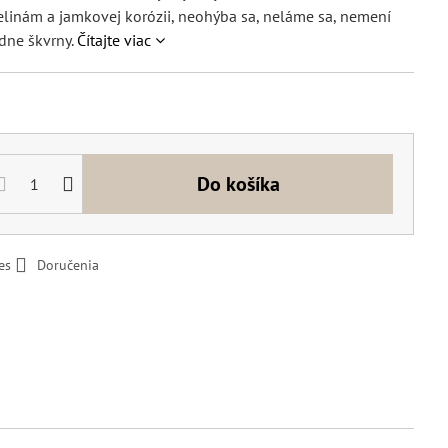
elinám a jamkovej korózii, neohýba sa, neláme sa, nemení
adne škvrny.
Čítajte viac
Do košíka
es
Doručenia