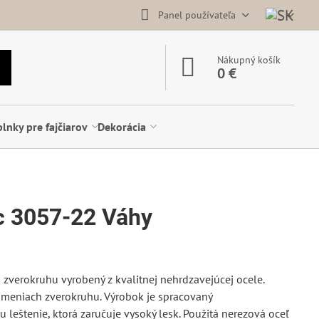
Panel používateľa
Nákupný košík
0 €
lnky pre fajčiarov
Dekorácia
c 3057-22 Váhy
zverokruhu vyrobený z kvalitnej nehrdzavejúcej ocele.
nameniach zverokruhu. Výrobok je spracovaný
leštenie, ktorá zaručuje vysoký lesk. Použitá nerezová oceľ