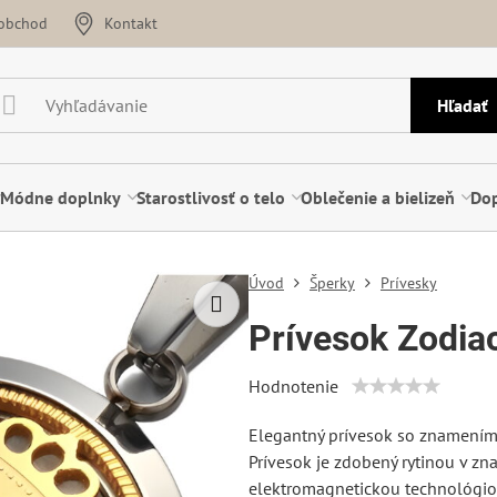
oobchod
Kontakt
Hľadať
Módne doplnky
Starostlivosť o telo
Oblečenie a bielizeň
Dop
Úvod
Šperky
Prívesky
Prívesok Zodia
Hodnotenie
Elegantný prívesok so znamením 
Prívesok je zdobený rytinou v z
elektromagnetickou technológiou 