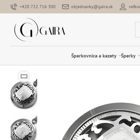
+420 722 716 300
objednavky@gaira.sk
veľk
Šperkovnica a kazety
Šperky