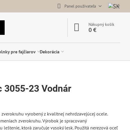
Panel používateľa
Nákupný košík
0 €
lnky pre fajčiarov
Dekorácia
c 3055-23 Vodnár
zverokruhu vyrobený z kvalitnej nehrdzavejúcej ocele.
nameniach zverokruhu. Výrobok je spracovaný
leštenie, ktorá zaručuje vysoký lesk. Použitá nerezová oceľ