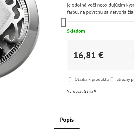
je odolná voči neoxidujúcim kys
farbu, na povrchu sa netvoria ži
Skladom
16,81 €
Otázka k produktu
Strážny p
Výrobca:
Gaira®
Popis