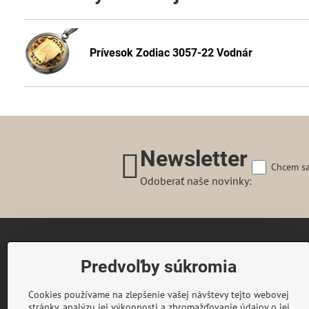
Prívesok Zodiac 3057-22 Vodnár
Newsletter
Chcem sa
Odoberať naše novinky:
Gairaca s.r.o.
Predvoľby súkromia
74253 Kunín 348
Česká republika
Cookies používame na zlepšenie vašej návštevy tejto webovej
Telefon:
+420 722 716 300
stránky, analýzu jej výkonnosti a zhromažďovanie údajov o jej