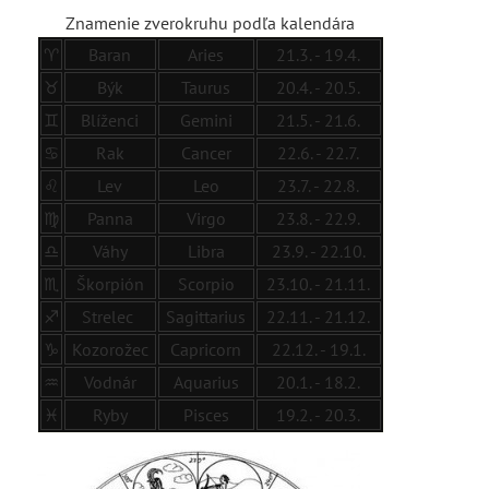
Znamenie zverokruhu podľa kalendára
♈
Baran
Aries
21.3. - 19.4.
♉
Býk
Taurus
20.4. - 20.5.
♊
Blíženci
Gemini
21.5. - 21.6.
♋
Rak
Cancer
22.6. - 22.7.
♌
Lev
Leo
23.7. - 22.8.
♍
Panna
Virgo
23.8. - 22.9.
♎
Váhy
Libra
23.9. - 22.10.
♏
Škorpión
Scorpio
23.10. - 21.11.
♐
Strelec
Sagittarius
22.11. - 21.12.
♑
Kozorožec
Capricorn
22.12. - 19.1.
♒
Vodnár
Aquarius
20.1. - 18.2.
♓
Ryby
Pisces
19.2. - 20.3.