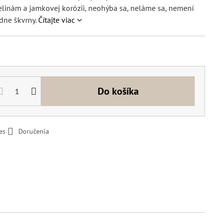
elinám a jamkovej korózii, neohýba sa, neláme sa, nemení
adne škvrny.
Čítajte viac
Do košíka
es
Doručenia