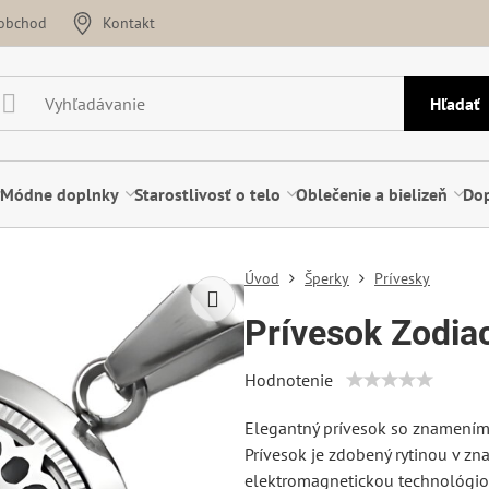
oobchod
Kontakt
Hľadať
Módne doplnky
Starostlivosť o telo
Oblečenie a bielizeň
Dop
Úvod
Šperky
Prívesky
Prívesok Zodia
Hodnotenie
Elegantný prívesok so znamením 
Prívesok je zdobený rytinou v z
elektromagnetickou technológiou 