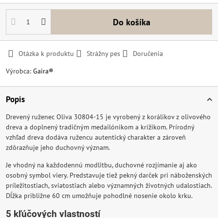
Do košíka
Otázka k produktu
Strážny pes
Doručenia
Výrobca:
Gaira®
Popis
Drevený ruženec Oliva 30804-15 je vyrobený z korálikov z olivového
dreva a doplnený tradičným medailónikom a krížikom. Prírodný
vzhľad dreva dodáva ružencu autentický charakter a zároveň
zdôrazňuje jeho duchovný význam.
Je vhodný na každodennú modlitbu, duchovné rozjímanie aj ako
osobný symbol viery. Predstavuje tiež pekný darček pri náboženských
príležitostiach, sviatostiach alebo významných životných udalostiach.
Dĺžka približne 60 cm umožňuje pohodlné nosenie okolo krku.
5 kľúčových vlastností