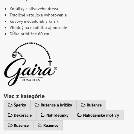
Koráliky z olivového dreva
Tradičné katolícke vyhotovenie
Kovový medailónik a krížik
Vhodný na modlitbu aj nosenie
Dĺžka približne 60 cm
Viac z kategórie
Šperky
Ružence a krížiky
Ružence
Dekorácie
Náhrdelníky
Náboženské motívy
Ružence
Ružence