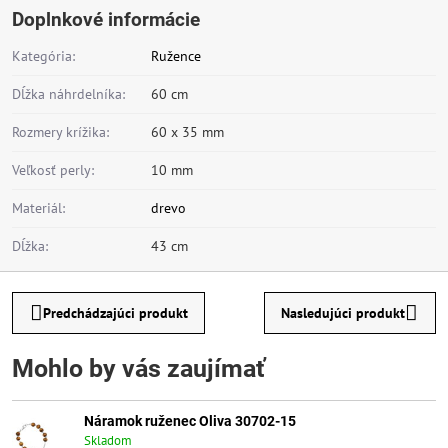
Doplnkové informácie
Kategória:
Ružence
Dĺžka náhrdelníka:
60 cm
Rozmery krížika:
60 x 35 mm
Veľkosť perly:
10 mm
Materiál:
drevo
Dĺžka:
43 cm
Predchádzajúci produkt
Nasledujúci produkt
Mohlo by vás zaujímať
Náramok ruženec Oliva 30702-15
Skladom