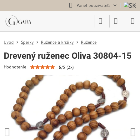
Panel používateľa
Úvod
Šperky
Ružence a krížiky
Ružence
Drevený ruženec Oliva 30804-15
Hodnotenie
5
/
5
(
2
x)