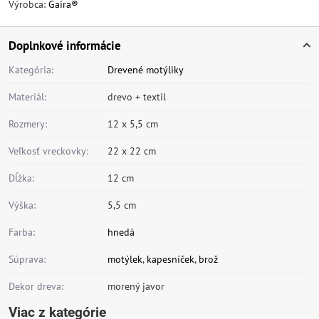
Výrobca:
Gaira®
Doplnkové informácie
Kategória:
Drevené motýliky
Materiál:
drevo + textil
Rozmery:
12 x 5,5 cm
Veľkosť vreckovky:
22 x 22 cm
Dĺžka:
12 cm
Výška:
5,5 cm
Farba:
hnedá
Súprava:
motýlek
,
kapesníček
,
brož
Dekor dreva:
morený javor
Viac z kategórie