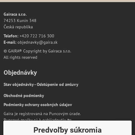
Gairaca s.r.o.
74253 Kunín 348
Česká republika
Telefon:
+420 722 716 300
E-mail:
objednavky@gaira.sk
© GAIRA® Copyright by Gairaca s.r.o.
All rights reserved
Objednávky
Stav objednávky - Odstúpenie od zmluvy
Obchodné podmienky
Podmienky ochrany osobných údajov
Gaira je registrovaná na Puncovým úrade.
Puncové značky sú k nahliadnutiu
tu
.
Predvoľby súkromia
Partnerská stránka:
AmiraShop.sk
Bypami.cz