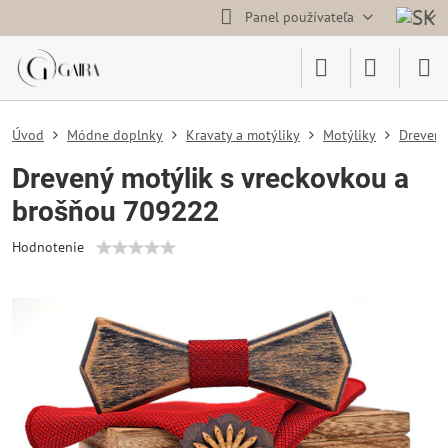
Panel používateľa
Úvod
Módne doplnky
Kravaty a motýliky
Motýliky
Drevené
Drevený motýlik s vreckovkou a
brošňou 709222
Hodnotenie