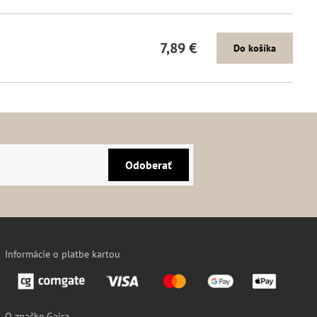
7,89 €
Do košíka
Odoberať
Informácie o platbe kartou
O značke Gaira