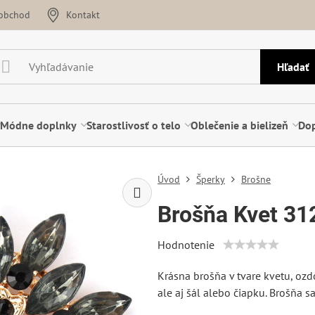
oobchod
Kontakt
Hľadať
Módne doplnky
Starostlivosť o telo
Oblečenie a bielizeň
Dop
Úvod
Šperky
Brošne
Brošňa Kvet 31
Hodnotenie
Krásna brošňa v tvare kvetu, ozd
ale aj šál alebo čiapku. Brošňa s