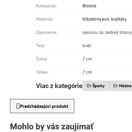
Kategória:
Brošne
Materiál:
bižutérny kov
,
kryštály
Zapínanie:
sponou zo zadnej strany
Tvar:
kvet
Šírka:
7 cm
Výška:
7 cm
Viac z kategórie
Šperky
Módne
Predchádzajúci produkt
Mohlo by vás zaujímať