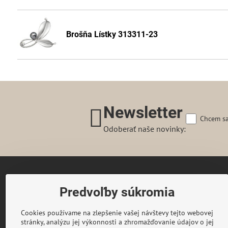
Brošňa Lístky 313311-23
Newsletter
Chcem sa
Odoberať naše novinky:
Gairaca s.r.o.
Predvoľby súkromia
74253 Kunín 348
Česká republika
Cookies používame na zlepšenie vašej návštevy tejto webovej
Telefon:
+420 722 716 300
stránky, analýzu jej výkonnosti a zhromažďovanie údajov o jej