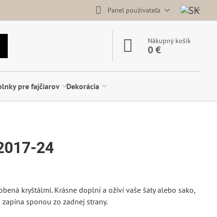
Panel používateľa
Nákupný košík
0 €
lnky pre fajčiarov
Dekorácia
2017-24
obená kryštálmi. Krásne doplní a oživí vaše šaty alebo sako,
a zapína sponou zo zadnej strany.