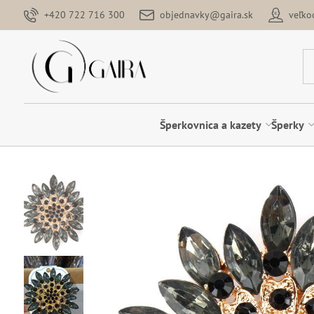
+420 722 716 300
objednavky@gaira.sk
veľk
Šperkovnica a kazety
Šperky