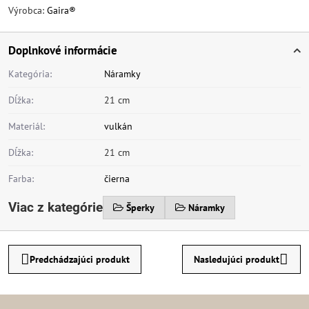
Výrobca:
Gaira®
Doplnkové informácie
Kategória:
Náramky
Dĺžka:
21 cm
Materiál:
vulkán
Dĺžka:
21 cm
Farba:
čierna
Viac z kategórie
Šperky
Náramky
Predchádzajúci produkt
Nasledujúci produkt