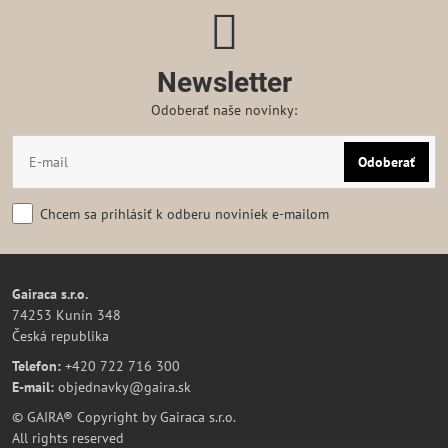
Newsletter
Odoberať naše novinky:
Odoberať
Chcem sa prihlásiť k odberu noviniek e-mailom
Gairaca s.r.o.
74253 Kunín 348
Česká republika
Telefon:
+420 722 716 300
E-mail:
objednavky@gaira.sk
© GAIRA® Copyright by Gairaca s.r.o.
All rights reserved