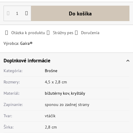
Do košíka
Otázka k produktu
Strážny pes
Doručenia
Výrobca:
Gaira®
Doplnkové informácie
Kategória:
Brošne
Rozmery:
4,5 x 2,8 cm
Materiál:
bižutérny kov
,
kryštály
Zapínanie:
sponou zo zadnej strany
Tvar:
vtáčik
Šírka:
2,8 cm