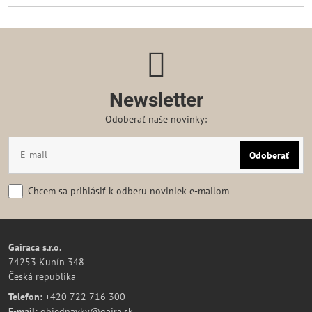
Newsletter
Odoberať naše novinky:
Odoberať
Chcem sa prihlásiť k odberu noviniek e-mailom
Gairaca s.r.o.
74253 Kunín 348
Česká republika
Telefon:
+420 722 716 300
E-mail:
objednavky@gaira.sk