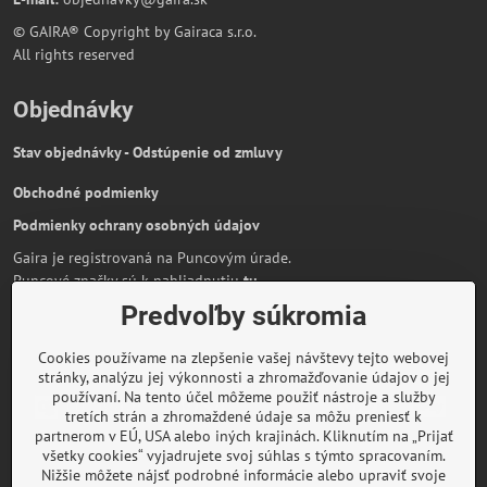
© GAIRA® Copyright by Gairaca s.r.o.
All rights reserved
Objednávky
Stav objednávky - Odstúpenie od zmluvy
Obchodné podmienky
Podmienky ochrany osobných údajov
Gaira je registrovaná na Puncovým úrade.
Puncové značky sú k nahliadnutiu
tu
.
Predvoľby súkromia
Partnerská stránka:
AmiraShop.sk
Bypami.cz
Cookies používame na zlepšenie vašej návštevy tejto webovej
Informácie o platbe kartou
stránky, analýzu jej výkonnosti a zhromažďovanie údajov o jej
používaní. Na tento účel môžeme použiť nástroje a služby
tretích strán a zhromaždené údaje sa môžu preniesť k
partnerom v EÚ, USA alebo iných krajinách. Kliknutím na „Prijať
všetky cookies“ vyjadrujete svoj súhlas s týmto spracovaním.
O značke Gaira
Nižšie môžete nájsť podrobné informácie alebo upraviť svoje