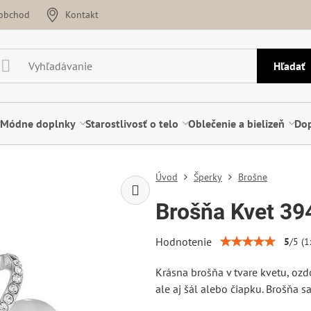
oobchod
Kontakt
Hľadať
Módne doplnky
Starostlivosť o telo
Oblečenie a bielizeň
Dop
Úvod
Šperky
Brošne
Brošňa Kvet 39
Hodnotenie
5
/
5
(
1
Krásna brošňa v tvare kvetu, ozd
ale aj šál alebo čiapku. Brošňa s