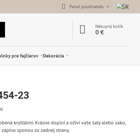
Panel používateľa
Nákupný košík
0 €
lnky pre fajčiarov
Dekorácia
454-23
x)
obená kryštálmi. Krásne doplní a oživí vaše šaty alebo sako,
a zapína sponou zo zadnej strany.