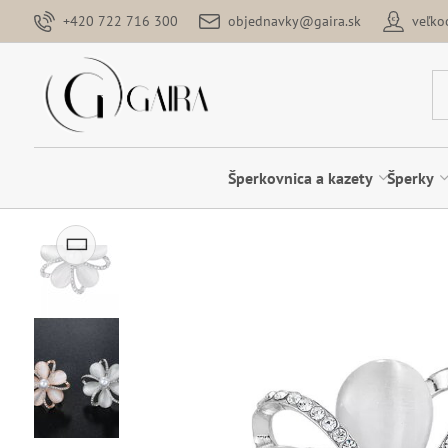
+420 722 716 300
objednavky@gaira.sk
veľk
Šperkovnica a kazety
Šperky