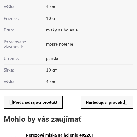
Výška:
4 cm
Priemer:
10 cm
Druh:
misky na holenie
Požadované
mokré holenie
vlastnosti:
Určenie:
pánske
Šírka:
10 cm
Výška:
4 cm
Predchádzajúci produkt
Nasledujúci produkt
Mohlo by vás zaujímať
Nerezová miska na holenie 402201