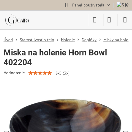
Panel používateľa
Úvod
Starostlivosť o telo
Holenie
Doplňky
Misky na holeni
Miska na holenie Horn Bowl
402204
Hodnotenie
5
/
5
(
3
x)