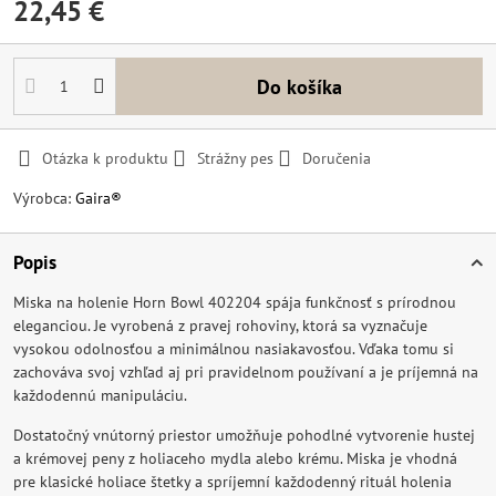
22,45 €
Do košíka
Otázka k produktu
Strážny pes
Doručenia
Výrobca:
Gaira®
Popis
Miska na holenie Horn Bowl 402204 spája funkčnosť s prírodnou
eleganciou. Je vyrobená z pravej rohoviny, ktorá sa vyznačuje
vysokou odolnosťou a minimálnou nasiakavosťou. Vďaka tomu si
zachováva svoj vzhľad aj pri pravidelnom používaní a je príjemná na
každodennú manipuláciu.
Dostatočný vnútorný priestor umožňuje pohodlné vytvorenie hustej
a krémovej peny z holiaceho mydla alebo krému. Miska je vhodná
pre klasické holiace štetky a spríjemní každodenný rituál holenia