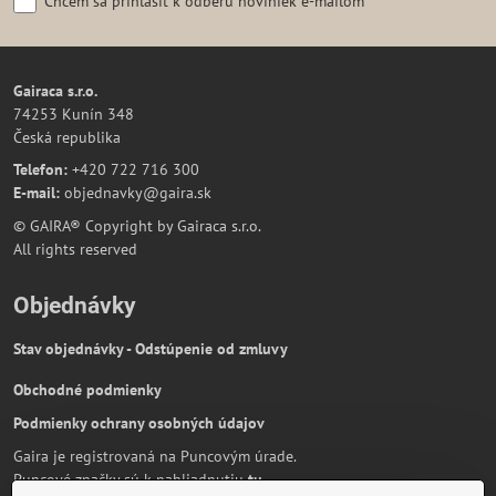
Chcem sa prihlásiť k odberu noviniek e-mailom
Gairaca s.r.o.
74253 Kunín 348
Česká republika
Telefon:
+420 722 716 300
E-mail:
objednavky@gaira.sk
© GAIRA® Copyright by Gairaca s.r.o.
All rights reserved
Objednávky
Stav objednávky - Odstúpenie od zmluvy
Obchodné podmienky
Podmienky ochrany osobných údajov
Gaira je registrovaná na Puncovým úrade.
Puncové značky sú k nahliadnutiu
tu
.