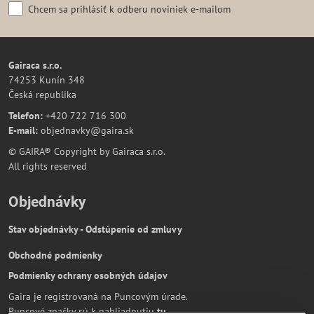
Chcem sa prihlásiť k odberu noviniek e-mailom
Gairaca s.r.o.
74253 Kunín 348
Česká republika
Telefon:
+420 722 716 300
E-mail:
objednavky@gaira.sk
© GAIRA® Copyright by Gairaca s.r.o.
All rights reserved
Objednávky
Stav objednávky - Odstúpenie od zmluvy
Obchodné podmienky
Podmienky ochrany osobných údajov
Gaira je registrovaná na Puncovým úrade.
Puncové značky sú k nahliadnutiu
tu
.