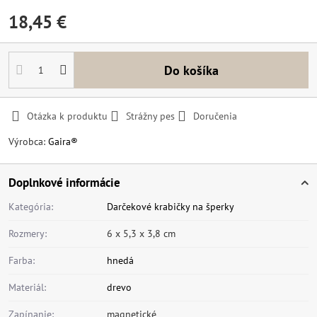
18,45 €
Do košíka
Otázka k produktu
Strážny pes
Doručenia
Výrobca:
Gaira®
Doplnkové informácie
Kategória:
Darčekové krabičky na šperky
Rozmery:
6 x 5,3 x 3,8 cm
Farba:
hnedá
Materiál:
drevo
Zapínanie:
magnetické