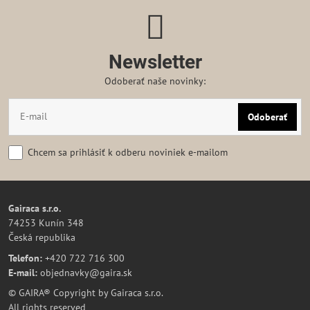
Newsletter
Odoberať naše novinky:
Odoberať
Chcem sa prihlásiť k odberu noviniek e-mailom
Gairaca s.r.o.
74253 Kunín 348
Česká republika
Telefon:
+420 722 716 300
E-mail:
objednavky@gaira.sk
© GAIRA® Copyright by Gairaca s.r.o.
All rights reserved