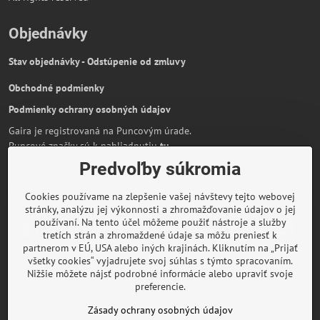
Objednávky
Stav objednávky - Odstúpenie od zmluvy
Obchodné podmienky
Podmienky ochrany osobných údajov
Gaira je registrovaná na Puncovým úrade.
Puncové značky sú k nahliadnutiu
tu
.
Predvoľby súkromia
Partnerská stránka:
AmiraShop.sk
Bypami.cz
Cookies používame na zlepšenie vašej návštevy tejto webovej
Informácie o platbe kartou
stránky, analýzu jej výkonnosti a zhromažďovanie údajov o jej
používaní. Na tento účel môžeme použiť nástroje a služby
tretích strán a zhromaždené údaje sa môžu preniesť k
partnerom v EÚ, USA alebo iných krajinách. Kliknutím na „Prijať
všetky cookies“ vyjadrujete svoj súhlas s týmto spracovaním.
O značke Gaira
Nižšie môžete nájsť podrobné informácie alebo upraviť svoje
preferencie.
Rady a inšpirácie
Zásady ochrany osobných údajov