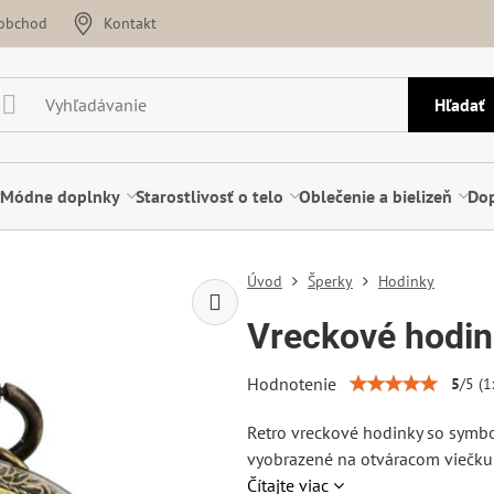
oobchod
Kontakt
Hľadať
Módne doplnky
Starostlivosť o telo
Oblečenie a bielizeň
Dop
Úvod
Šperky
Hodinky
Vreckové hodin
Hodnotenie
5
/
5
(
1
Retro vreckové hodinky so symb
vyobrazené na otváracom viečku 
Čítajte viac