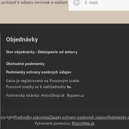
 prihlásiť k odberu noviniek e-mailom
Objednávky
Stav objednávky - Odstúpenie od zmluvy
Obchodné podmienky
Podmienky ochrany osobných údajov
Gaira je registrovaná na Puncovým úrade.
Puncové značky sú k nahliadnutiu
tu
.
Partnerská stránka:
AmiraShop.sk
Bypami.cz
pyright
Predvoľby súkromia
Zásady ochrany osobných údajov
Podmienky 
Vytvorené pomocou:
BiznisWeb.sk