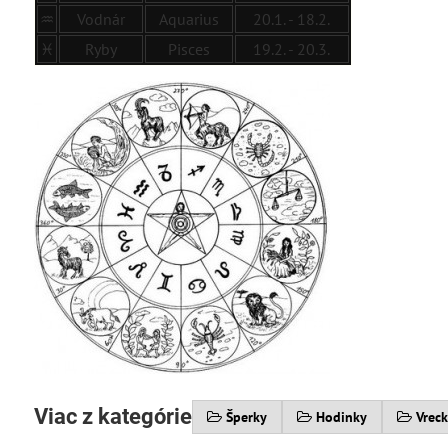
♒
Vodnár
Aquarius
20.1. - 18.2.
♓
Ryby
Pisces
19.2. - 20.3.
Viac z kategórie
Šperky
Hodinky
Vrec