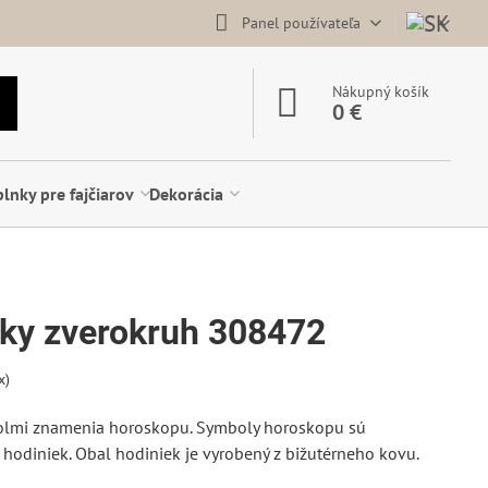
Panel používateľa
Nákupný košík
0 €
lnky pre fajčiarov
Dekorácia
ky zverokruh 308472
x)
olmi znamenia horoskopu. Symboly horoskopu sú
hodiniek. Obal hodiniek je vyrobený z bižutérneho kovu.