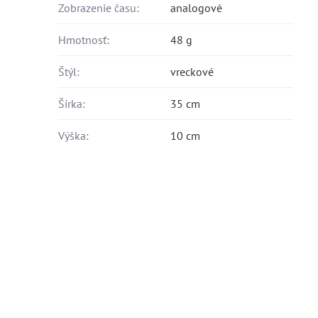
Zobrazenie času:
analogové
Hmotnosť:
48 g
Štýl:
vreckové
Šírka:
35 cm
Výška:
10 cm