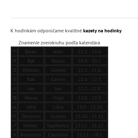
K hodinkám odporúčame kvalitné
kazety na hodinky
Znamenie zverokruhu podľa kalendára
♈
Baran
Aries
21.3. - 19.4.
♉
Býk
Taurus
20.4. - 20.5.
♊
Blíženci
Gemini
21.5. - 21.6.
♋
Rak
Cancer
22.6. - 22.7.
♌
Lev
Leo
23.7. - 22.8.
♍
Panna
Virgo
23.8. - 22.9.
♎
Váhy
Libra
23.9. - 22.10.
♏
Škorpión
Scorpio
23.10. - 21.11.
♐
Strelec
Sagittarius
22.11. - 21.12.
♑
Kozorožec
Capricorn
22.12. - 19.1.