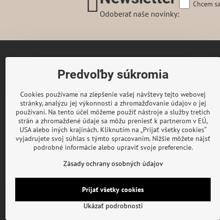
Chcem sa
Odoberať naše novinky:
Gairaca s.r.o.
Predvoľby súkromia
74253 Kunín 348
Česká republika
Cookies používame na zlepšenie vašej návštevy tejto webovej
Telefon:
+420 722 716 300
stránky, analýzu jej výkonnosti a zhromažďovanie údajov o jej
E-mail:
objednavky@gaira.sk
používaní. Na tento účel môžeme použiť nástroje a služby tretích
strán a zhromaždené údaje sa môžu preniesť k partnerom v EÚ,
© GAIRA® Copyright by Gairaca s.r.o.
USA alebo iných krajinách. Kliknutím na „Prijať všetky cookies“
All rights reserved
vyjadrujete svoj súhlas s týmto spracovaním. Nižšie môžete nájsť
podrobné informácie alebo upraviť svoje preferencie.
Zásady ochrany osobných údajov
Prijať všetky cookies
©
2026
Co
Ukázať podrobnosti