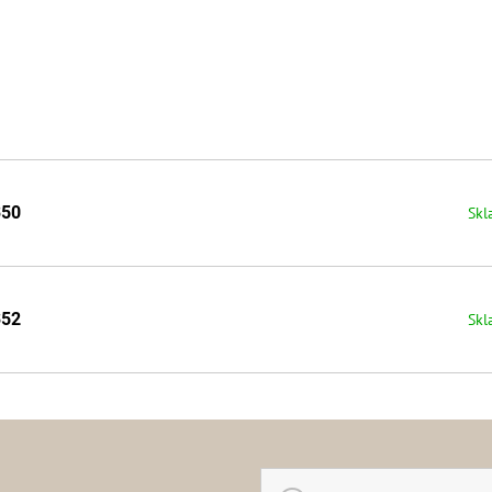
350
Skl
352
Skl