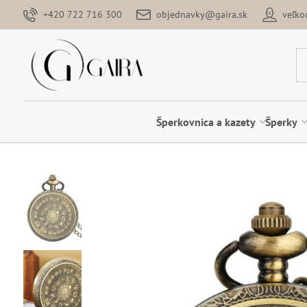
+420 722 716 300
objednavky@gaira.sk
veľk
Šperkovnica a kazety
Šperky