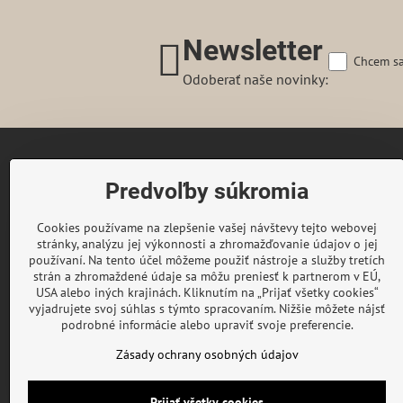
Newsletter
Chcem sa
Odoberať naše novinky:
Gairaca s.r.o.
Predvoľby súkromia
74253 Kunín 348
Česká republika
Cookies používame na zlepšenie vašej návštevy tejto webovej
Telefon:
+420 722 716 300
stránky, analýzu jej výkonnosti a zhromažďovanie údajov o jej
E-mail:
objednavky@gaira.sk
používaní. Na tento účel môžeme použiť nástroje a služby tretích
strán a zhromaždené údaje sa môžu preniesť k partnerom v EÚ,
© GAIRA® Copyright by Gairaca s.r.o.
USA alebo iných krajinách. Kliknutím na „Prijať všetky cookies“
All rights reserved
vyjadrujete svoj súhlas s týmto spracovaním. Nižšie môžete nájsť
podrobné informácie alebo upraviť svoje preferencie.
Zásady ochrany osobných údajov
Prijať všetky cookies