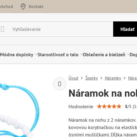
oobchod
Kontakt
Hľadať
Módne doplnky
Starostlivosť o telo
Oblečenie a bielizeň
Dop
Úvod
Šperky
Náramky
Nára
Náramok na no
Hodnotenie
5
/
5
(
1
Náramok na nohu z 2 náramkov. 
kovovou korytnačkou na elastick
ôsmimi mušličkami. Dĺžka náramk