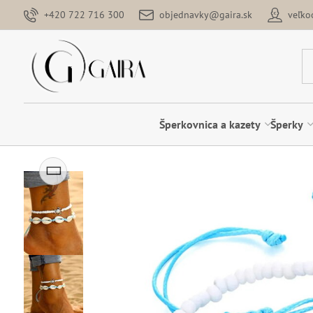
+420 722 716 300
objednavky@gaira.sk
veľk
Šperkovnica a kazety
Šperky