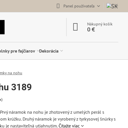
Panel používateľa
Nákupný košík
0 €
lnky pre fajčiarov
Dekorácia
mky na nohu
hu 3189
x)
Prvý náramok na nohu je zhotovený z umelých perál s
om krúžku. Druhý náramok je vyrobený z tyrkysovej šnúrky s
u je nastaviteľná utiahnutím.
Čítajte viac