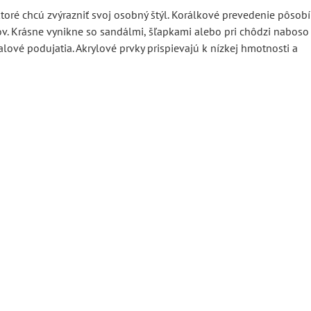
oré chcú zvýrazniť svoj osobný štýl. Korálkové prevedenie pôsobí
v. Krásne vynikne so sandálmi, šľapkami alebo pri chôdzi naboso
lové podujatia. Akrylové prvky prispievajú k nízkej hmotnosti a