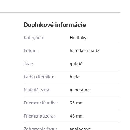
Doplnkové informácie
Kategória:
Hodinky
Pohon:
batéria - quartz
Tvar:
guľaté
Farba ciferníku:
biela
Materiál skla:
minerálne
Priemer ciferníka:
35 mm
Priemer púzdra:
48 mm
Zobrazenie času:
analogové