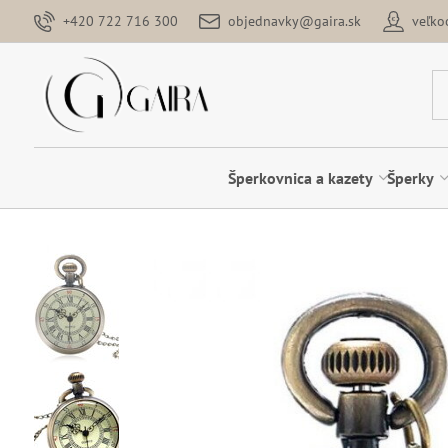
+420 722 716 300
objednavky@gaira.sk
veľk
Šperkovnica a kazety
Šperky