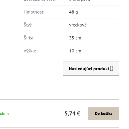
Hmotnosť:
48 g
Štýl:
vreckové
Šírka:
35 cm
Výška:
10 cm
Nasledujúci produkt
5,74 €
adom
Do košíka