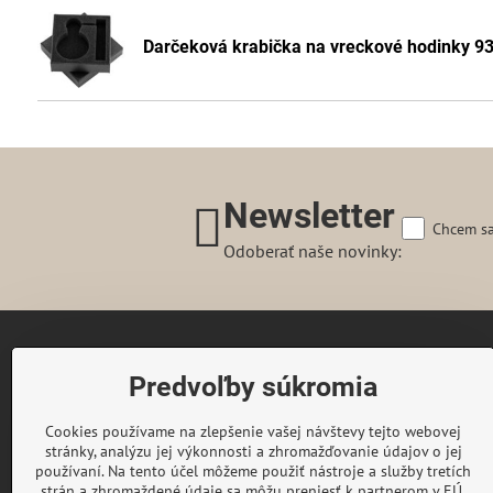
Darčeková krabička na vreckové hodinky 9
Newsletter
Chcem sa
Odoberať naše novinky:
Gairaca s.r.o.
Predvoľby súkromia
74253 Kunín 348
Česká republika
Cookies používame na zlepšenie vašej návštevy tejto webovej
Telefon:
+420 722 716 300
stránky, analýzu jej výkonnosti a zhromažďovanie údajov o jej
E-mail:
objednavky@gaira.sk
používaní. Na tento účel môžeme použiť nástroje a služby tretích
strán a zhromaždené údaje sa môžu preniesť k partnerom v EÚ,