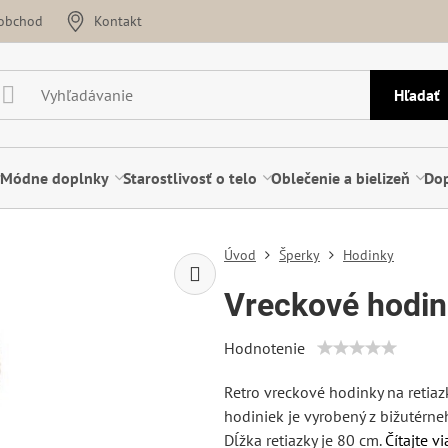
oobchod
Kontakt
Hľadať
Módne doplnky
Starostlivosť o telo
Oblečenie a bielizeň
Dop
Úvod
Šperky
Hodinky
Vreckové hodi
Hodnotenie
Retro vreckové hodinky na retiaz
hodiniek je vyrobený z bižutérneh
Dĺžka retiazky je 80 cm.
Čítajte vi