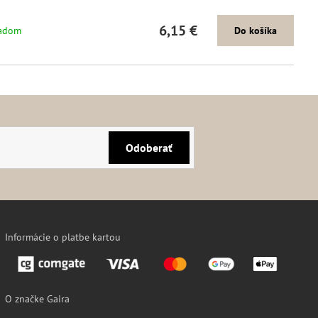
6,15 €
adom
Do košíka
Odoberať
Informácie o platbe kartou
O značke Gaira