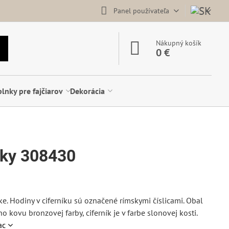
Panel používateľa
Nákupný košík
0 €
lnky pre fajčiarov
Dekorácia
nky 308430
ke. Hodiny v ciferníku sú označené rímskymi číslicami. Obal
o kovu bronzovej farby, ciferník je v farbe slonovej kosti.
ac