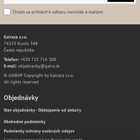
Chcem sa prihlásiť k odberu noviniek e-mailom
Gairaca s.r.o.
74253 Kunín 348
Česká republika
Telefon:
+420 722 716 300
E-mail:
objednavky@gaira.sk
© GAIRA® Copyright by Gairaca s.r.o.
All rights reserved
Objednávky
Stav objednávky - Odstúpenie od zmluvy
Obchodné podmienky
Podmienky ochrany osobných údajov