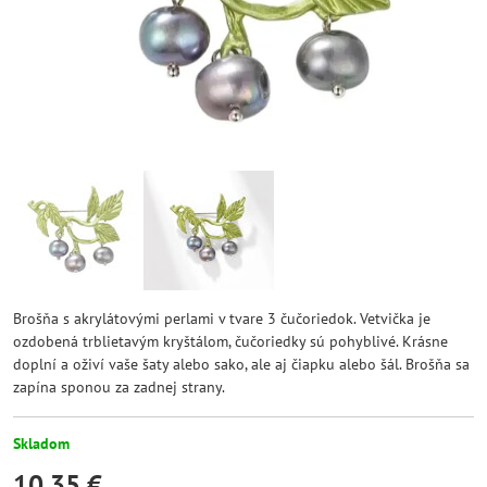
Brošňa s akrylátovými perlami v tvare 3 čučoriedok. Vetvička je
ozdobená trblietavým kryštálom, čučoriedky sú pohyblivé. Krásne
doplní a oživí vaše šaty alebo sako, ale aj čiapku alebo šál. Brošňa sa
zapína sponou za zadnej strany.
Skladom
10,35 €