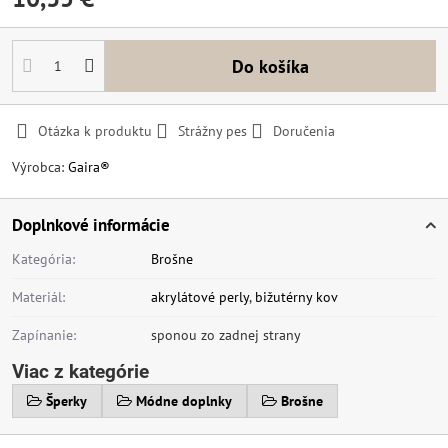
Do košíka
Otázka k produktu
Strážny pes
Doručenia
Výrobca:
Gaira®
Doplnkové informácie
Kategória:
Brošne
Materiál:
akrylátové perly
,
bižutérny kov
Zapínanie:
sponou zo zadnej strany
Viac z kategórie
Šperky
Módne doplnky
Brošne