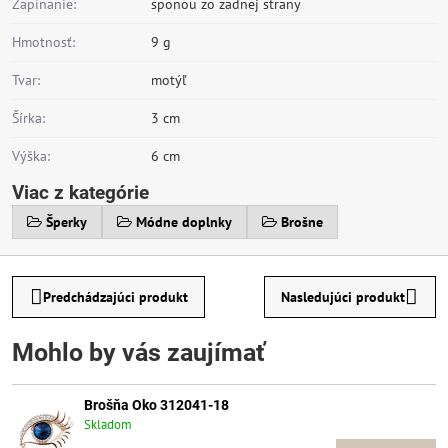
Zapínanie:
sponou zo zadnej strany
Hmotnosť:
9 g
Tvar:
motýľ
Šírka:
3 cm
Výška:
6 cm
Viac z kategórie
Šperky
Módne doplnky
Brošne
Predchádzajúci produkt
Nasledujúci produkt
Mohlo by vás zaujímať
Brošňa Oko 312041-18
Skladom