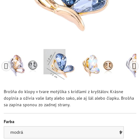
Brošňa do klopy v tvare motýlika s krídlami z kryštálov. Krásne
doplnia a oživia vaše šaty alebo sako, ale aj šál alebo čiapku. Brošňa
sa zapína sponou zo zadnej strany.
Farba