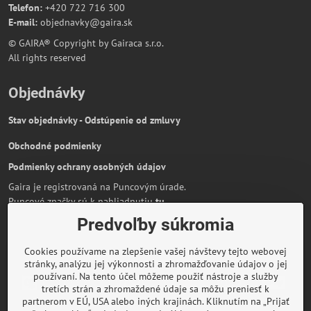
Telefon:
+420 722 716 300
E-mail:
objednavky@gaira.sk
© GAIRA® Copyright by Gairaca s.r.o.
All rights reserved
Objednávky
Stav objednávky - Odstúpenie od zmluvy
Obchodné podmienky
Podmienky ochrany osobných údajov
Gaira je registrovaná na Puncovým úrade.
Puncové značky sú k nahliadnutiu
tu
.
Predvoľby súkromia
Partnerská stránka:
AmiraShop.sk
Bypami.cz
Cookies používame na zlepšenie vašej návštevy tejto webovej
Informácie o platbe kartou
stránky, analýzu jej výkonnosti a zhromažďovanie údajov o jej
používaní. Na tento účel môžeme použiť nástroje a služby
tretích strán a zhromaždené údaje sa môžu preniesť k
partnerom v EÚ, USA alebo iných krajinách. Kliknutím na „Prijať