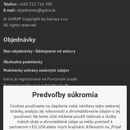
Telefon:
+420 722 716 300
E-mail:
objednavky@gaira.sk
© GAIRA® Copyright by Gairaca s.r.o.
All rights reserved
Objednávky
Stav objednávky - Odstúpenie od zmluvy
Obchodné podmienky
Podmienky ochrany osobných údajov
Gaira je registrovaná na Puncovým úrade.
Puncové značky sú k nahliadnutiu
tu
.
Predvoľby súkromia
Partnerská stránka:
AmiraShop.sk
Bypami.cz
Cookies používame na zlepšenie vašej návštevy tejto webovej
Informácie o platbe kartou
stránky, analýzu jej výkonnosti a zhromažďovanie údajov o jej
používaní. Na tento účel môžeme použiť nástroje a služby
tretích strán a zhromaždené údaje sa môžu preniesť k
partnerom v EÚ, USA alebo iných krajinách. Kliknutím na „Prijať