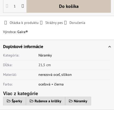
Do košíka
Otázka k produktu
Strážny pes
Doručenia
Výrobca:
Gaira®
Doplnkové informácie
Kategória:
Náramky
Dĺžka:
21,5 cm
Materiál:
nerezová oceľ
,
silikon
Farba:
oceľová + čierna
Viac z kategórie
Šperky
Ružence a krížiky
Náramky