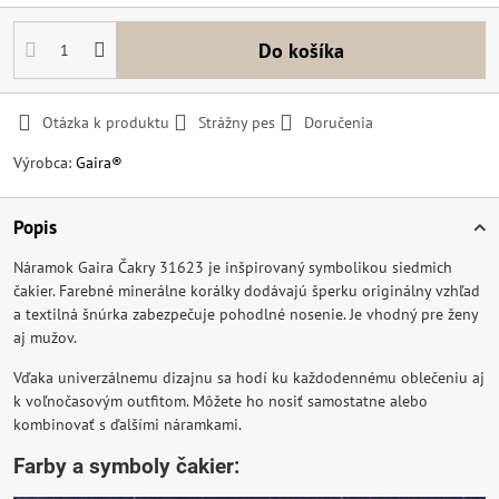
Do košíka
Otázka k produktu
Strážny pes
Doručenia
Výrobca:
Gaira®
Popis
Náramok Gaira Čakry 31623 je inšpirovaný symbolikou siedmich
čakier. Farebné minerálne korálky dodávajú šperku originálny vzhľad
a textilná šnúrka zabezpečuje pohodlné nosenie. Je vhodný pre ženy
aj mužov.
Vďaka univerzálnemu dizajnu sa hodí ku každodennému oblečeniu aj
k voľnočasovým outfitom. Môžete ho nosiť samostatne alebo
kombinovať s ďalšími náramkami.
Farby a symboly čakier: