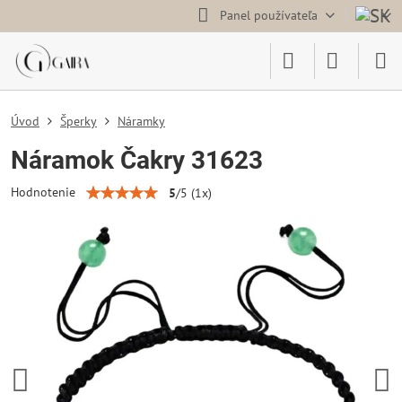
Panel používateľa
Úvod
Šperky
Náramky
Náramok Čakry 31623
Hodnotenie
5
/
5
(
1
x)