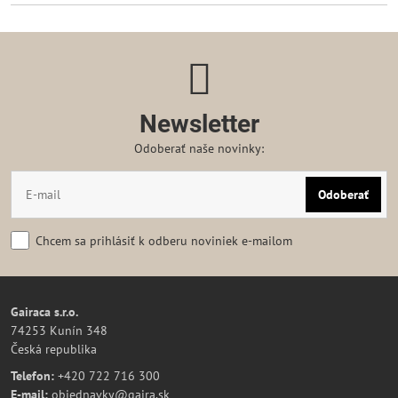
Newsletter
Odoberať naše novinky:
Odoberať
Chcem sa prihlásiť k odberu noviniek e-mailom
Gairaca s.r.o.
74253 Kunín 348
Česká republika
Telefon:
+420 722 716 300
E-mail:
objednavky@gaira.sk