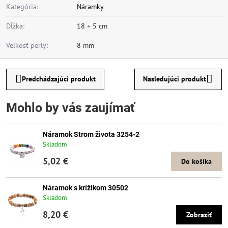
Kategória:
Náramky
Dĺžka:
18 + 5 cm
Veľkosť perly:
8 mm
Predchádzajúci produkt
Nasledujúci produkt
Mohlo by vás zaujímať
Náramok Strom života 3254-2
Skladom
5,02 €
Do košíka
Náramok s krížikom 30502
Skladom
8,20 €
Zobraziť