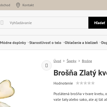
oobchod
Kontakt
Hľadať
Módne doplnky
Starostlivosť o telo
Oblečenie a bielizeň
Dop
Úvod
Šperky
Brošne
Brošňa Zlatý k
Hodnotenie
Pozlátená brošňa v tvare kvetu, 
vaše šaty alebo sako, ale aj šál 