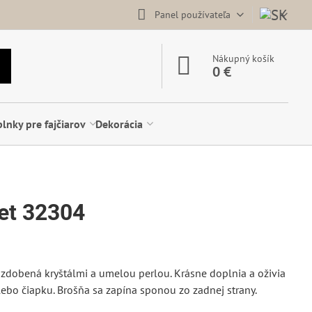
Panel používateľa
Nákupný košík
0 €
lnky pre fajčiarov
Dekorácia
vet 32304
ozdobená kryštálmi a umelou perlou. Krásne doplnia a oživia
alebo čiapku. Brošňa sa zapína sponou zo zadnej strany.