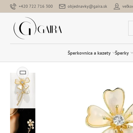
+420 722 716 300
objednavky@gaira.sk
veľk
Šperkovnica a kazety
Šperky