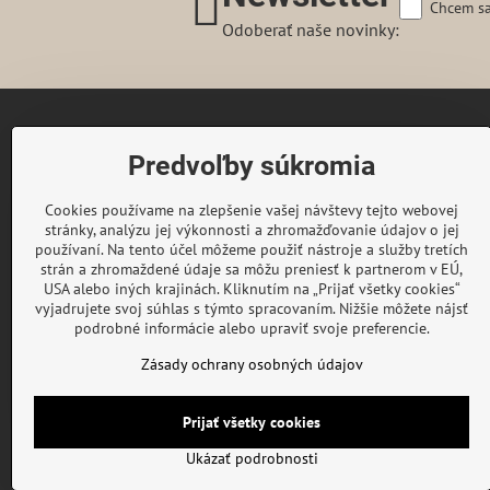
Chcem sa
Odoberať naše novinky:
Gairaca s.r.o.
Predvoľby súkromia
74253 Kunín 348
Česká republika
Cookies používame na zlepšenie vašej návštevy tejto webovej
Telefon:
+420 722 716 300
stránky, analýzu jej výkonnosti a zhromažďovanie údajov o jej
E-mail:
objednavky@gaira.sk
používaní. Na tento účel môžeme použiť nástroje a služby tretích
strán a zhromaždené údaje sa môžu preniesť k partnerom v EÚ,
© GAIRA® Copyright by Gairaca s.r.o.
USA alebo iných krajinách. Kliknutím na „Prijať všetky cookies“
All rights reserved
vyjadrujete svoj súhlas s týmto spracovaním. Nižšie môžete nájsť
podrobné informácie alebo upraviť svoje preferencie.
Zásady ochrany osobných údajov
Prijať všetky cookies
©
2026
Co
Ukázať podrobnosti