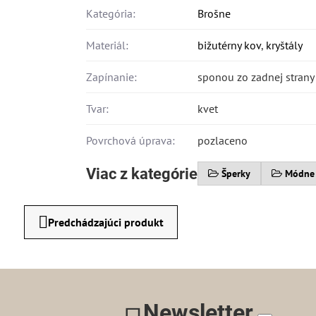
Kategória:
Brošne
Materiál:
bižutérny kov
,
kryštály
Zapínanie:
sponou zo zadnej strany
Tvar:
kvet
Povrchová úprava:
pozlaceno
Viac z kategórie
Šperky
Módne
Predchádzajúci produkt
Newsletter