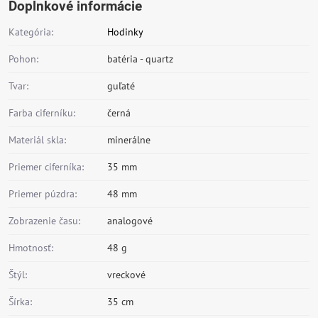
Doplnkové informácie
Kategória:
Hodinky
Pohon:
batéria - quartz
Tvar:
guľaté
Farba ciferníku:
černá
Materiál skla:
minerálne
Priemer ciferníka:
35 mm
Priemer púzdra:
48 mm
Zobrazenie času:
analogové
Hmotnosť:
48 g
Štýl:
vreckové
Šírka:
35 cm