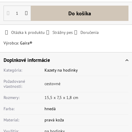
Do košíka
Otázka k produktu
Strážny pes
Doručenia
Výrobca:
Gaira®
Doplnkové informácie
Kategória:
Kazety na hodinky
Požadované
cestovné
vlastnosti:
Rozmery:
15,5 x 7,5 x 1,8 cm
Farba:
hnedá
Material:
pravá koža
Využitia:
na hodinky