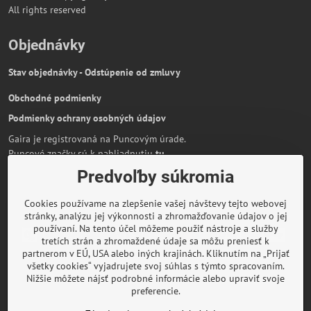
All rights reserved
Objednávky
Stav objednávky - Odstúpenie od zmluvy
Obchodné podmienky
Podmienky ochrany osobných údajov
Gaira je registrovaná na Puncovým úrade.
Puncové značky sú k nahliadnutiu
tu
.
Predvoľby súkromia
Partnerská stránka:
AmiraShop.sk
Bypami.cz
Cookies používame na zlepšenie vašej návštevy tejto webovej
Informácie o platbe kartou
stránky, analýzu jej výkonnosti a zhromažďovanie údajov o jej
používaní. Na tento účel môžeme použiť nástroje a služby
tretích strán a zhromaždené údaje sa môžu preniesť k
partnerom v EÚ, USA alebo iných krajinách. Kliknutím na „Prijať
všetky cookies“ vyjadrujete svoj súhlas s týmto spracovaním.
O značke Gaira
Nižšie môžete nájsť podrobné informácie alebo upraviť svoje
preferencie.
Rady a inšpirácie