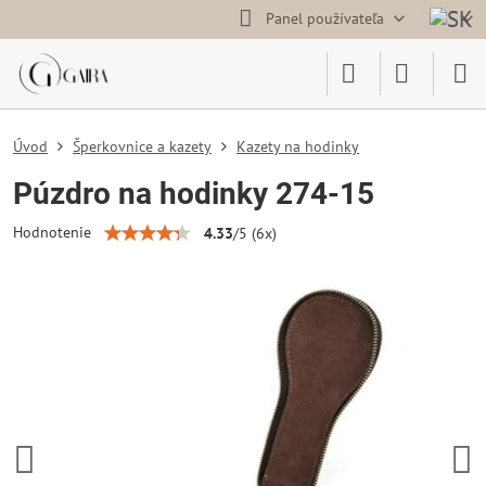
Panel používateľa
Úvod
Šperkovnice a kazety
Kazety na hodinky
Púzdro na hodinky 274-15
Hodnotenie
4.33
/
5
(
6
x)