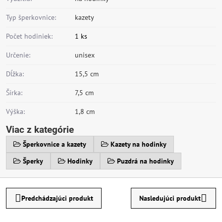
Typ šperkovnice:
kazety
Počet hodiniek:
1 ks
Určenie:
unisex
Dĺžka:
15,5 cm
Šírka:
7,5 cm
Výška:
1,8 cm
Viac z kategórie
Šperkovnice a kazety
Kazety na hodinky
Šperky
Hodinky
Puzdrá na hodinky
Predchádzajúci produkt
Nasledujúci produkt