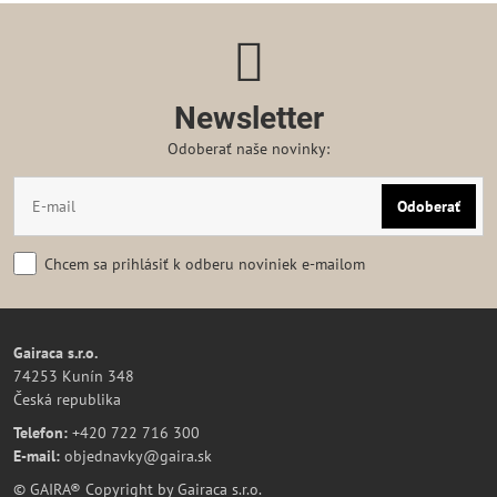
Newsletter
Odoberať naše novinky:
Odoberať
Chcem sa prihlásiť k odberu noviniek e-mailom
Gairaca s.r.o.
74253 Kunín 348
Česká republika
Telefon:
+420 722 716 300
E-mail:
objednavky@gaira.sk
© GAIRA® Copyright by Gairaca s.r.o.