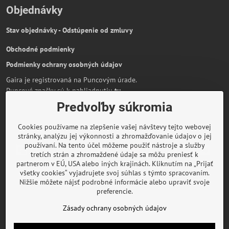
Objednávky
Stav objednávky - Odstúpenie od zmluvy
Obchodné podmienky
Podmienky ochrany osobných údajov
Gaira je registrovaná na Puncovým úrade.
Puncové značky sú k nahliadnutiu
tu
.
Predvoľby súkromia
Partnerská stránka:
AmiraShop.sk
Bypami.cz
Cookies používame na zlepšenie vašej návštevy tejto webovej
Informácie o platbe kartou
stránky, analýzu jej výkonnosti a zhromažďovanie údajov o jej
používaní. Na tento účel môžeme použiť nástroje a služby
tretích strán a zhromaždené údaje sa môžu preniesť k
partnerom v EÚ, USA alebo iných krajinách. Kliknutím na „Prijať
všetky cookies“ vyjadrujete svoj súhlas s týmto spracovaním.
O značke Gaira
Nižšie môžete nájsť podrobné informácie alebo upraviť svoje
preferencie.
Rady a inšpirácie
Zásady ochrany osobných údajov
©
2026
Copyright