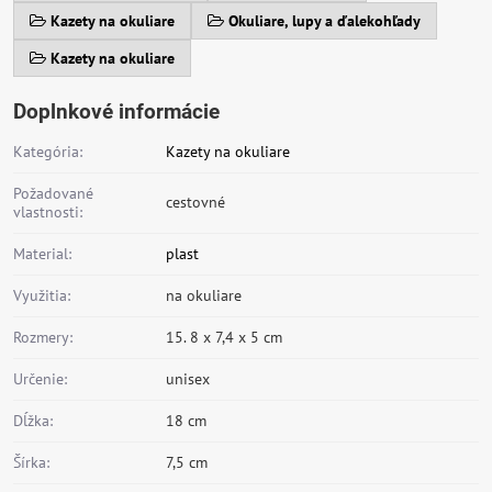
Kazety na okuliare
Okuliare, lupy a ďalekohľady
Kazety na okuliare
Doplnkové informácie
Kategória:
Kazety na okuliare
Požadované
cestovné
vlastnosti:
Material:
plast
Využitia:
na okuliare
Rozmery:
15. 8 x 7,4 x 5 cm
Určenie:
unisex
Dĺžka:
18 cm
Šírka:
7,5 cm