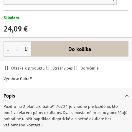
Skladom
24,09 €
Do košíka
Otázka k produktu
Strážny pes
Doručenia
Výrobca:
Gaira®
Popis
Puzdro na 2 okuliare Gaira® 70724 je vhodné pre každého, kto
používa viacero párov okuliarov. Dva samostatné priestory umožňujú
pohodlne uložiť napríklad dioptrické a slnečné okuliare bez
vzájomného kontaktu.