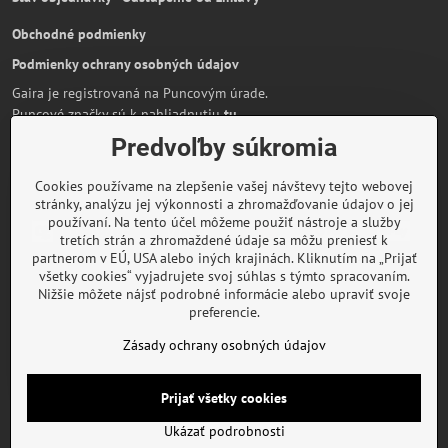
Obchodné podmienky
Podmienky ochrany osobných údajov
Gaira je registrovaná na Puncovým úrade.
Puncové značky sú k nahliadnutiu
tu
.
Predvoľby súkromia
Partnerská stránka:
AmiraShop.sk
Bypami.cz
Cookies používame na zlepšenie vašej návštevy tejto webovej
Informácie o platbe kartou
stránky, analýzu jej výkonnosti a zhromažďovanie údajov o jej
používaní. Na tento účel môžeme použiť nástroje a služby
tretích strán a zhromaždené údaje sa môžu preniesť k
partnerom v EÚ, USA alebo iných krajinách. Kliknutím na „Prijať
všetky cookies“ vyjadrujete svoj súhlas s týmto spracovaním.
O značke Gaira
Nižšie môžete nájsť podrobné informácie alebo upraviť svoje
preferencie.
Rady a inšpirácie
Zásady ochrany osobných údajov
©
2026
Copyright
Predvoľby súkromia
Zásady ochrany osobných údajov
Prijať všetky cookies
Podmienky používania
Ukázať podrobnosti
Vytvorené pomocou:
BiznisWeb.sk