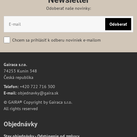
Odoberať naše novinky:
Odoberať
Chcem sa prihlásiť k odberu noviniek e-mailom
Gairaca s.r.o.
74253 Kunín 348
Česká republika
Telefon:
+420 722 716 300
E-mail:
objednavky@gaira.sk
© GAIRA® Copyright by Gairaca s.r.o.
All rights reserved
Objednávky
Stav objednávky - Odstúpenie od zmluvy