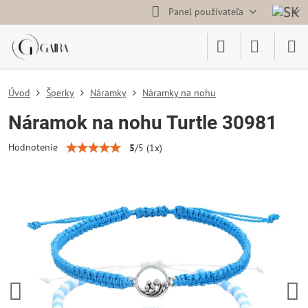
Panel používateľa
Úvod
Šperky
Náramky
Náramky na nohu
Náramok na nohu Turtle 30981
Hodnotenie
5
/
5
(
1
x)