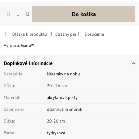
Do košíka
Otázka k produktu
Strážny pes
Doručenia
Výrobca:
Gaira®
Doplnkové informácie
Kategória:
Náramky na nohu
Dĺžka:
20 - 26 cm
Materiál:
akrylátové perly
Zapínanie:
utiahnutím šnúrok
Dĺžka:
20-26 cm
Farba:
tyrkysová