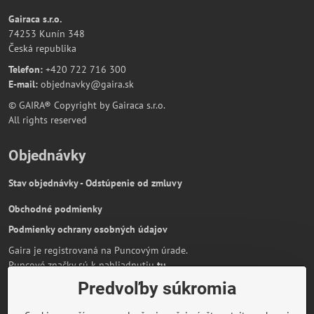
Gairaca s.r.o.
74253 Kunín 348
Česká republika
Telefon:
+420 722 716 300
E-mail:
objednavky@gaira.sk
© GAIRA® Copyright by Gairaca s.r.o.
All rights reserved
Objednávky
Stav objednávky - Odstúpenie od zmluvy
Obchodné podmienky
Podmienky ochrany osobných údajov
Gaira je registrovaná na Puncovým úrade.
Puncové značky sú k nahliadnutiu
tu
.
Predvoľby súkromia
Partnerská stránka:
AmiraShop.sk
Bypami.cz