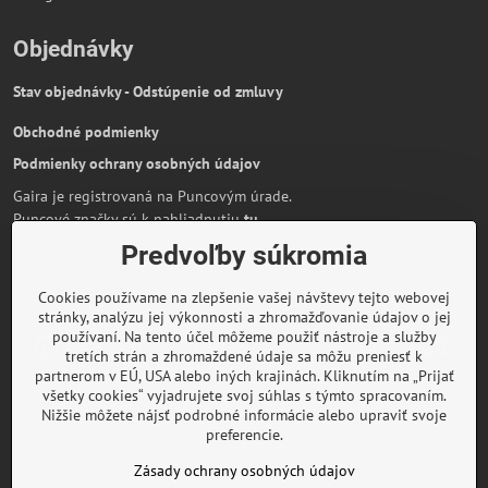
Objednávky
Stav objednávky - Odstúpenie od zmluvy
Obchodné podmienky
Podmienky ochrany osobných údajov
Gaira je registrovaná na Puncovým úrade.
Puncové značky sú k nahliadnutiu
tu
.
Predvoľby súkromia
Partnerská stránka:
AmiraShop.sk
Bypami.cz
Cookies používame na zlepšenie vašej návštevy tejto webovej
Informácie o platbe kartou
stránky, analýzu jej výkonnosti a zhromažďovanie údajov o jej
používaní. Na tento účel môžeme použiť nástroje a služby
tretích strán a zhromaždené údaje sa môžu preniesť k
partnerom v EÚ, USA alebo iných krajinách. Kliknutím na „Prijať
všetky cookies“ vyjadrujete svoj súhlas s týmto spracovaním.
O značke Gaira
Nižšie môžete nájsť podrobné informácie alebo upraviť svoje
preferencie.
Rady a inšpirácie
Zásady ochrany osobných údajov