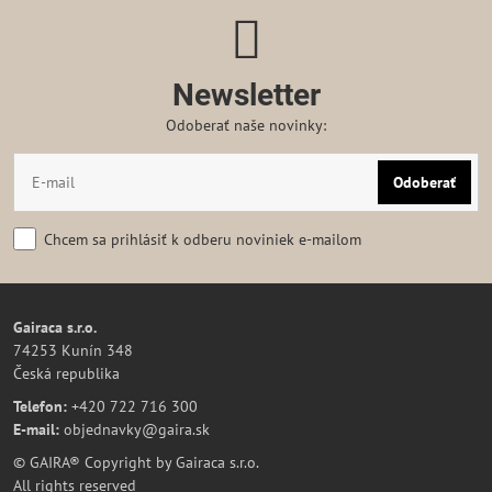
Newsletter
Odoberať naše novinky:
Odoberať
Chcem sa prihlásiť k odberu noviniek e-mailom
Gairaca s.r.o.
74253 Kunín 348
Česká republika
Telefon:
+420 722 716 300
E-mail:
objednavky@gaira.sk
© GAIRA® Copyright by Gairaca s.r.o.
All rights reserved