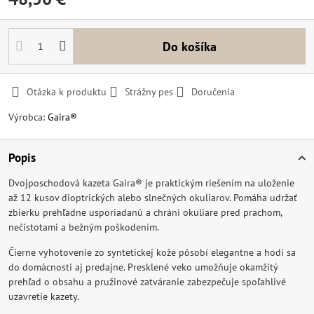
Do košíka
Otázka k produktu
Strážny pes
Doručenia
Výrobca:
Gaira®
Popis
Dvojposchodová kazeta Gaira® je praktickým riešením na uloženie
až 12 kusov dioptrických alebo slnečných okuliarov. Pomáha udržať
zbierku prehľadne usporiadanú a chráni okuliare pred prachom,
nečistotami a bežným poškodením.
Čierne vyhotovenie zo syntetickej kože pôsobí elegantne a hodí sa
do domácnosti aj predajne. Presklené veko umožňuje okamžitý
prehľad o obsahu a pružinové zatváranie zabezpečuje spoľahlivé
uzavretie kazety.