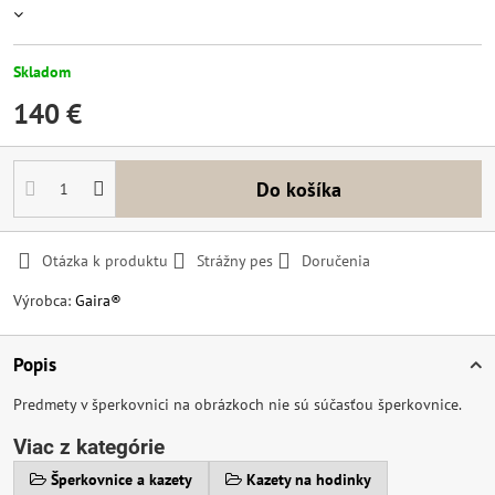
Skladom
140 €
Do košíka
Otázka k produktu
Strážny pes
Doručenia
Výrobca:
Gaira®
Popis
Predmety v šperkovnici na obrázkoch nie sú súčasťou šperkovnice.
Viac z kategórie
Šperkovnice a kazety
Kazety na hodinky