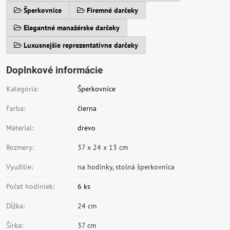
Šperkovnice
Firemné darčeky
Elegantné manažérske darčeky
Luxusnejšie reprezentatívne darčeky
Doplnkové informácie
Kategória:
Šperkovnice
Farba:
čierna
Material:
drevo
Rozmery:
37 x 24 x 13 cm
Využitie:
na hodinky, stolná šperkovnica
Počet hodiniek:
6 ks
Dĺžka:
24 cm
Šírka:
37 cm