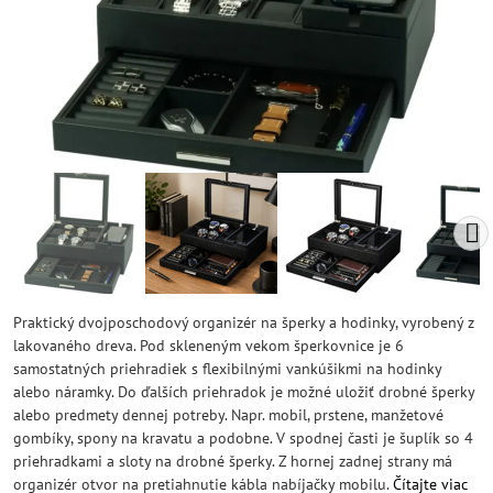
Praktický dvojposchodový organizér na šperky a hodinky, vyrobený z
lakovaného dreva. Pod skleneným vekom šperkovnice je 6
samostatných priehradiek s flexibilnými vankúšikmi na hodinky
alebo náramky. Do ďalších priehradok je možné uložiť drobné šperky
alebo predmety dennej potreby. Napr. mobil, prstene, manžetové
gombíky, spony na kravatu a podobne. V spodnej časti je šuplík so 4
priehradkami a sloty na drobné šperky. Z hornej zadnej strany má
organizér otvor na pretiahnutie kábla nabíjačky mobilu.
Čítajte viac