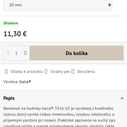
Skladom
11,30 €
Do košíka
Otázka k produktu
Strážny pes
Doručenia
Výrobca:
Gaira®
Popis
Remienok na hodinky Gaira® 3326-10 je vyrobený z kvalitného
nylonu, ktorý vyniká nízkou hmotnosťou, vysokou odolnosťou a
príjemným pocitom pri nosení. Praktické zapínanie na suchý zips
umožňuje rýchle a presné prispôsobenie obvodu zápästia, takže