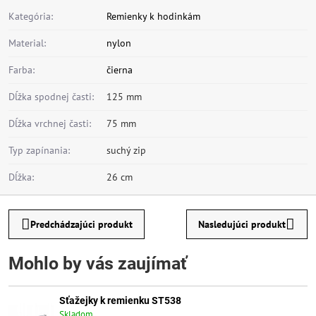
Kategória:
Remienky k hodinkám
Material:
nylon
Farba:
čierna
Dĺžka spodnej časti:
125 mm
Dĺžka vrchnej časti:
75 mm
Typ zapínania:
suchý zip
Dĺžka:
26 cm
Predchádzajúci produkt
Nasledujúci produkt
Mohlo by vás zaujímať
Sťažejky k remienku ST538
Skladom