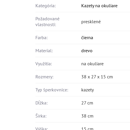
Kategória:
Kazety na okuliare
Požadované
presklené
vlastnosti:
Farba:
čierna
Material:
drevo
Využitia:
na okuliare
Rozmery:
38 x 27 x 15 cm
Typ šperkovnice:
kazety
Dĺžka:
27 cm
Šírka:
38 cm
Výška:
15 cm