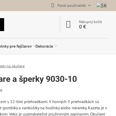
Panel používateľa
Nákupný košík
0 €
lnky pre fajčiarov
Dekorácia
zety na okuliare
are a šperky 9030-10
x)
om s 12-timi priehradkami. V horných 3 priehradkách sú
é gombíky a vankúšiky na hodinky alebo náramky. Kazeta je v
om. Veko je uzamykateľné pružinovým zapínaním. Okuliare