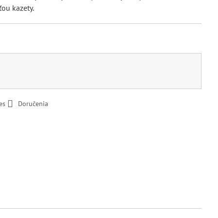
ťou kazety.
es
Doručenia