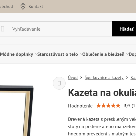
oobchod
Kontakt
Hľadať
Módne doplnky
Starostlivosť o telo
Oblečenie a bielizeň
Dop
Úvod
Šperkovnice a kazety
Ka
Kazeta na okuli
Hodnotenie
5
/
5
(
1
Drevená kazeta s preskleným vek
sloty na prstene alebo manžetov
hnedom prevedení s matným lesk