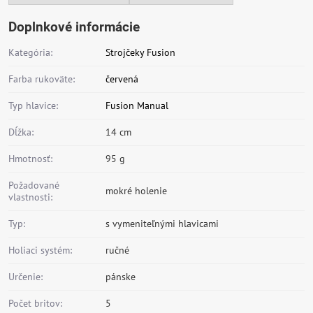
Doplnkové informácie
Kategória:
Strojčeky Fusion
Farba rukoväte:
červená
Typ hlavice:
Fusion Manual
Dĺžka:
14 cm
Hmotnosť:
95 g
Požadované
mokré holenie
vlastnosti:
Typ:
s vymeniteľnými hlavicami
Holiaci systém:
ručné
Určenie:
pánske
Počet britov:
5