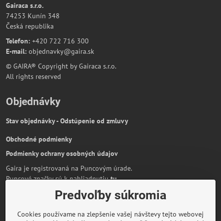
Gairaca s.r.o.
74253 Kunín 348
Česká republika
Telefon:
+420 722 716 300
E-mail:
objednavky@gaira.sk
© GAIRA® Copyright by Gairaca s.r.o.
All rights reserved
Objednávky
Stav objednávky - Odstúpenie od zmluvy
Obchodné podmienky
Podmienky ochrany osobných údajov
Gaira je registrovaná na Puncovým úrade.
Puncové značky sú k nahliadnutiu
tu
.
Predvoľby súkromia
Partnerská stránka:
AmiraShop.sk
Bypami.cz
Cookies používame na zlepšenie vašej návštevy tejto webovej
Informácie o platbe kartou