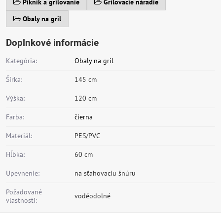
Piknik a grilovanie
Grilovacie náradie
Obaly na gril
Doplnkové informácie
Kategória:
Obaly na gril
Šírka:
145 cm
Výška:
120 cm
Farba:
čierna
Materiál:
PES/PVC
Hĺbka:
60 cm
Upevnenie:
na sťahovaciu šnúru
Požadované
voděodolné
vlastnosti: