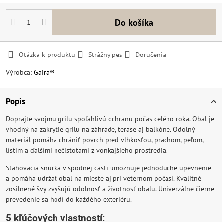
Do košíka
Otázka k produktu
Strážny pes
Doručenia
Výrobca:
Gaira®
Popis
Doprajte svojmu grilu spoľahlivú ochranu počas celého roka. Obal je
vhodný na zakrytie grilu na záhrade, terase aj balkóne. Odolný
materiál pomáha chrániť povrch pred vlhkosťou, prachom, peľom,
lístím a ďalšími nečistotami z vonkajšieho prostredia.
Sťahovacia šnúrka v spodnej časti umožňuje jednoduché upevnenie
a pomáha udržať obal na mieste aj pri veternom počasí. Kvalitné
zosilnené švy zvyšujú odolnosť a životnosť obalu. Univerzálne čierne
prevedenie sa hodí do každého exteriéru.
5 kľúčových vlastností: