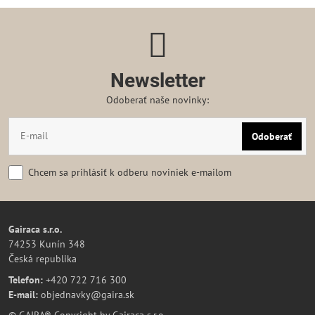
Newsletter
Odoberať naše novinky:
Odoberať
Chcem sa prihlásiť k odberu noviniek e-mailom
Gairaca s.r.o.
74253 Kunín 348
Česká republika
Telefon:
+420 722 716 300
E-mail:
objednavky@gaira.sk