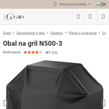
Panel používateľa
Úvod
Starostlivosť o telo
Outdoor
Piknik a grilovanie
Gril
Obal na gril N500-3
Hodnotenie
4
/
5
(
2
x)