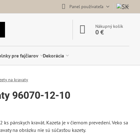
Panel používateľa
Nákupný košík
0 €
lnky pre fajčiarov
Dekorácia
zety na kravaty
aty 96070-12-10
 ks pánskych kravát. Kazeta je v čiernom prevedení. Veko sa
vaty na obrázku nie sú súčasťou kazety.