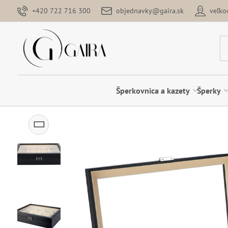
+420 722 716 300
objednavky@gaira.sk
veľk
Šperkovnica a kazety
Šperky