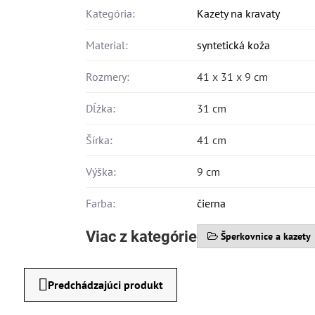
Kategória:
Kazety na kravaty
Material:
syntetická koža
Rozmery:
41 x 31 x 9 cm
Dĺžka:
31 cm
Šírka:
41 cm
Výška:
9 cm
Farba:
čierna
Viac z kategórie
Šperkovnice a kazety
Predchádzajúci produkt