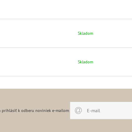
Skladom
Skladom
 prihlásiť k odberu noviniek e-mailom