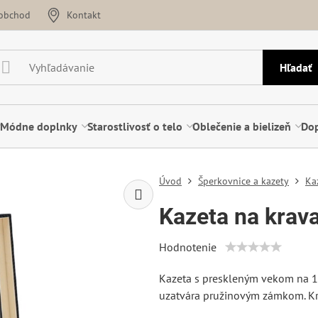
oobchod
Kontakt
Hľadať
Módne doplnky
Starostlivosť o telo
Oblečenie a bielizeň
Dop
Úvod
Šperkovnice a kazety
Ka
Kazeta na krav
Hodnotenie
Kazeta s preskleným vekom na 12
uzatvára pružinovým zámkom. Kra