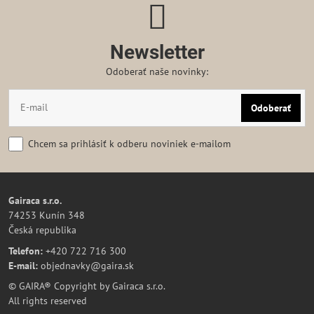
Newsletter
Odoberať naše novinky:
Odoberať
Chcem sa prihlásiť k odberu noviniek e-mailom
Gairaca s.r.o.
74253 Kunín 348
Česká republika
Telefon:
+420 722 716 300
E-mail:
objednavky@gaira.sk
© GAIRA® Copyright by Gairaca s.r.o.
All rights reserved