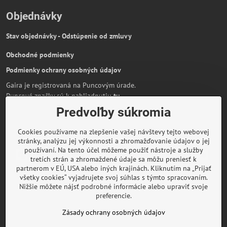
Objednávky
Stav objednávky - Odstúpenie od zmluvy
Obchodné podmienky
Podmienky ochrany osobných údajov
Gaira je registrovaná na Puncovým úrade.
Puncové značky sú k nahliadnutiu
tu
.
Predvoľby súkromia
Partnerská stránka:
AmiraShop.sk
Bypami.cz
Cookies používame na zlepšenie vašej návštevy tejto webovej
Informácie o platbe kartou
stránky, analýzu jej výkonnosti a zhromažďovanie údajov o jej
používaní. Na tento účel môžeme použiť nástroje a služby
tretích strán a zhromaždené údaje sa môžu preniesť k
partnerom v EÚ, USA alebo iných krajinách. Kliknutím na „Prijať
všetky cookies“ vyjadrujete svoj súhlas s týmto spracovaním.
O značke Gaira
Nižšie môžete nájsť podrobné informácie alebo upraviť svoje
preferencie.
Rady a inšpirácie
Zásady ochrany osobných údajov