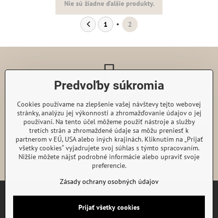
Nie sú žiadne ďalšie produkty.
1
2
Predvoľby súkromia
Newsletter
Cookies používame na zlepšenie vašej návštevy tejto webovej
Odoberať naše novinky:
stránky, analýzu jej výkonnosti a zhromažďovanie údajov o jej
používaní. Na tento účel môžeme použiť nástroje a služby
tretích strán a zhromaždené údaje sa môžu preniesť k
Odoberať
partnerom v EÚ, USA alebo iných krajinách. Kliknutím na „Prijať
všetky cookies“ vyjadrujete svoj súhlas s týmto spracovaním.
Nižšie môžete nájsť podrobné informácie alebo upraviť svoje
Chcem sa prihlásiť k odberu noviniek e-mailom
preferencie.
Zásady ochrany osobných údajov
Gairaca s.r.o.
Prijať všetky cookies
74253 Kunín 348