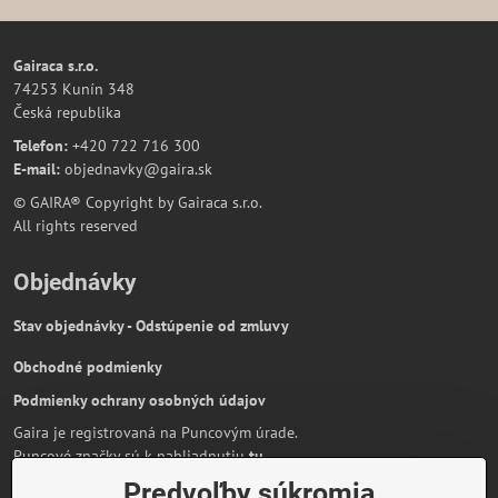
Gairaca s.r.o.
74253 Kunín 348
Česká republika
Telefon:
+420 722 716 300
E-mail:
objednavky@gaira.sk
© GAIRA® Copyright by Gairaca s.r.o.
All rights reserved
Objednávky
Stav objednávky - Odstúpenie od zmluvy
Obchodné podmienky
Podmienky ochrany osobných údajov
Gaira je registrovaná na Puncovým úrade.
Puncové značky sú k nahliadnutiu
tu
.
Predvoľby súkromia
Partnerská stránka:
AmiraShop.sk
Bypami.cz