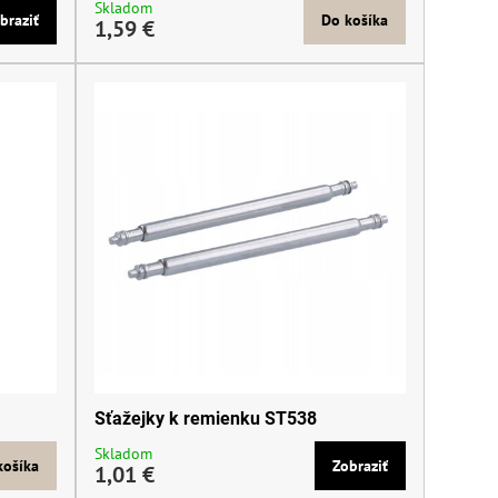
Skladom
braziť
Do košíka
1,59 €
Sťažejky k remienku ST538
Skladom
košíka
Zobraziť
1,01 €