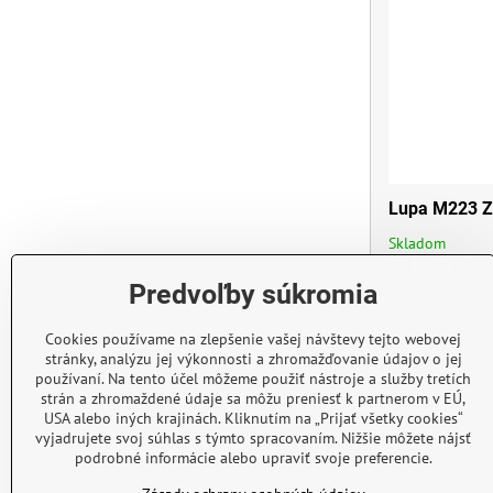
Lupa M223 Z
Skladom
od 8,61 €
Predvoľby súkromia
Cookies používame na zlepšenie vašej návštevy tejto webovej
stránky, analýzu jej výkonnosti a zhromažďovanie údajov o jej
používaní. Na tento účel môžeme použiť nástroje a služby tretích
strán a zhromaždené údaje sa môžu preniesť k partnerom v EÚ,
USA alebo iných krajinách. Kliknutím na „Prijať všetky cookies“
vyjadrujete svoj súhlas s týmto spracovaním. Nižšie môžete nájsť
podrobné informácie alebo upraviť svoje preferencie.