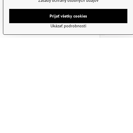
Zásady ochrany osobných údajov
Prijať všetky cookies
Ukázať podrobnosti
Lupa MG015
Skladom
4,40 €
Newsletter