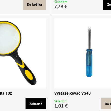
Skladom
Do košíka
Zo
7,79 €
ltá 10x
Vysťažejkovač VS43
Skladom
Zobraziť
Do 
1,01 €