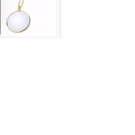
 5x
Zobraziť
Nie sú žiadne ďalšie prod
1
2