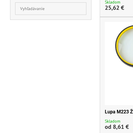
Skladom
Prehľadať
25,62 €
výsledky
filtra
fulltextom
Lupa M223 Ž
Skladom
od 8,61 €