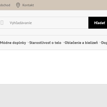
oobchod
Kontakt
Hľadať
Módne doplnky
Starostlivosť o telo
Oblečenie a bielizeň
Dop