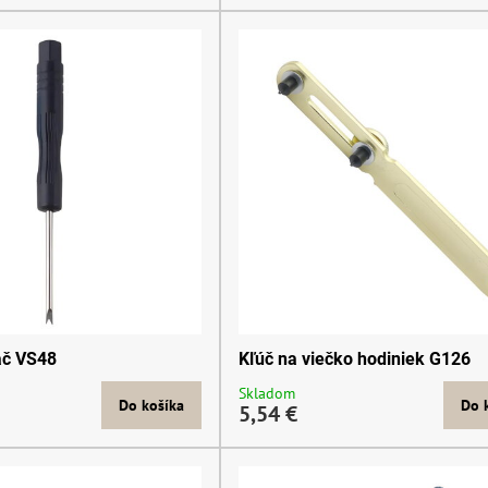
ač VS48
Kľúč na viečko hodiniek G126
Skladom
Do košíka
Do 
5,54 €