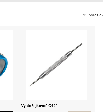
19
položiek
Vysťažejkovač G421