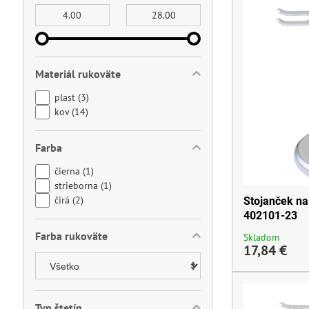
Od:
Do:
Materiál rukoväte
plast (3)
kov (14)
Farba
čierna (1)
strieborna (1)
čirá (2)
Stojanček na 
402101-23
Farba rukoväte
Skladom
17,84 €
Typ štetín