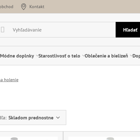
oobchod
Kontakt
Hľadať
Módne doplnky
Starostlivosť o telo
Oblečenie a bielizeň
Dop
na holenie
dľa:
Skladom prednostne