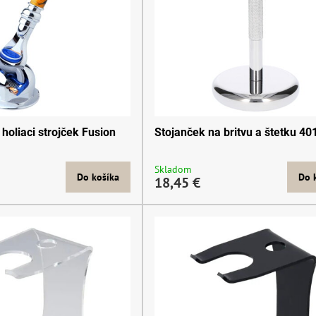
holiaci strojček Fusion
Stojanček na britvu a štetku 4
Skladom
Do košíka
Do 
18,45 €