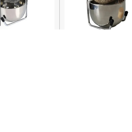
ie 4591
Set na holenie 4587
Skladom
Do košíka
Do 
23,06 €
Nie sú žiadne ďalšie prod
1
2