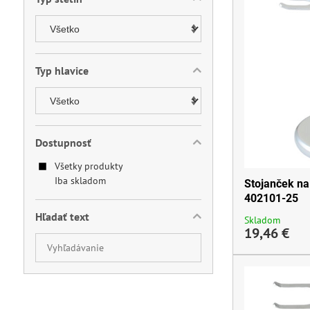
Typ hlavice
Dostupnosť
Všetky produkty
Iba skladom
Stojanček na 
402101-25
Hľadať text
Skladom
19,46 €
Prehľadať
výsledky
filtra
fulltextom