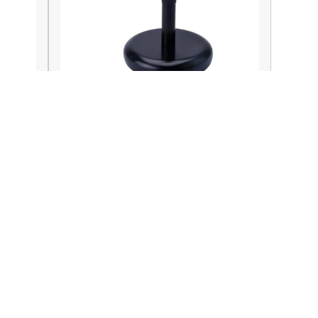
Stojanček na štetku a strojček
402111-10
Skladom
košíka
Do košíka
17,84 €
ukty.