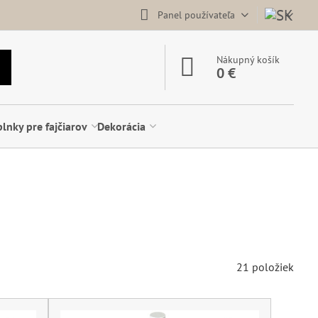
Panel používateľa
Nákupný košík
0 €
lnky pre fajčiarov
Dekorácia
21
položiek