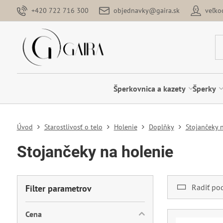
+420 722 716 300
objednavky@gaira.sk
veľk
Šperkovnica a kazety
Šperky
Úvod
Starostlivosť o telo
Holenie
Doplňky
Stojančeky 
Stojančeky na holenie
Radiť po
Filter parametrov
Cena