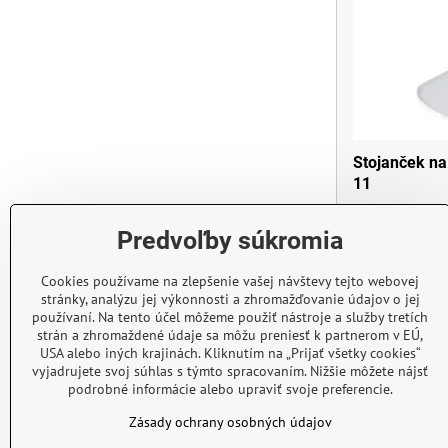
Stojanček na
11
Skladom
4,51 €
Predvoľby súkromia
Cookies používame na zlepšenie vašej návštevy tejto webovej
stránky, analýzu jej výkonnosti a zhromažďovanie údajov o jej
používaní. Na tento účel môžeme použiť nástroje a služby tretích
strán a zhromaždené údaje sa môžu preniesť k partnerom v EÚ,
USA alebo iných krajinách. Kliknutím na „Prijať všetky cookies“
vyjadrujete svoj súhlas s týmto spracovaním. Nižšie môžete nájsť
podrobné informácie alebo upraviť svoje preferencie.
Zásady ochrany osobných údajov