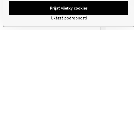
Prijať všetky cookies
Ukázať podrobnosti
Set na holen
Skladom
23 €