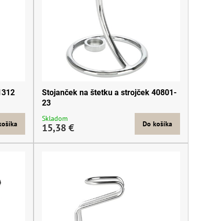
01312
Stojanček na štetku a strojček 40801-
23
Skladom
košíka
Do košíka
15,38 €